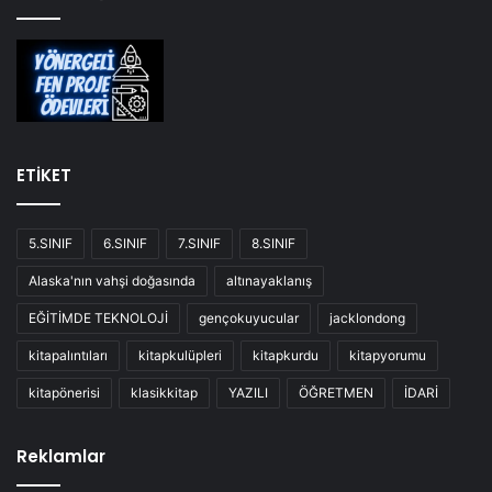
ETİKET
5.SINIF
6.SINIF
7.SINIF
8.SINIF
Alaska'nın vahşi doğasında
altınayaklanış
EĞİTİMDE TEKNOLOJİ
gençokuyucular
jacklondong
kitapalıntıları
kitapkulüpleri
kitapkurdu
kitapyorumu
kitapönerisi
klasikkitap
YAZILI
ÖĞRETMEN
İDARİ
Reklamlar