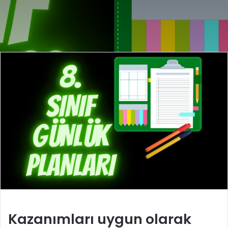
e-
posta
göndermek
Kazanımları uygun olarak