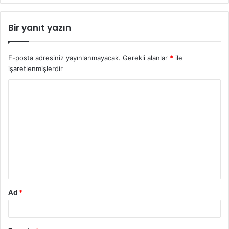
Bir yanıt yazın
E-posta adresiniz yayınlanmayacak.
Gerekli alanlar
*
ile
işaretlenmişlerdir
Y
o
r
u
m
*
Ad
*