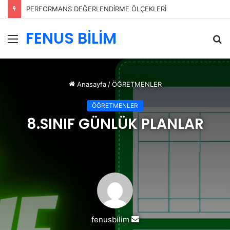
PERFORMANS DEĞERLENDİRME ÖLÇEKLERİ
FENUS BİLİM
Menü
A
y
...
Anasayfa
/
ÖĞRETMENLER
ÖĞRETMENLER
8.SINIF GÜNLÜK PLANLAR
Bir
fenusbilim