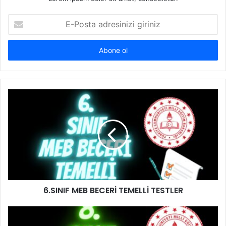
E-
Posta
adresinizi
giriniz
6.SINIF MEB BECERİ TEMELLİ TESTLER