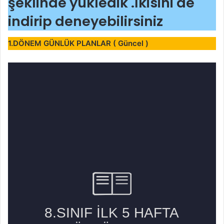
şeklinde yükledik .İkisini de
indirip deneyebilirsiniz
1.DÖNEM GÜNLÜK PLANLAR ( Güncel )