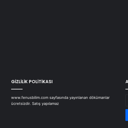
GİZLİLİK POLİTİKASI
E
www.fenusbilim.com sayfasında yayınlanan dökümanlar
P
ücretsizdir. Satış yapılamaz
a
g