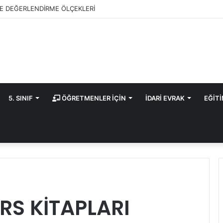
E DEĞERLENDİRME ÖLÇEKLERİ
5. SINIF
ÖĞRETMENLER İÇİN
İDARİ EVRAK
EĞİT
ERS KİTAPLARI