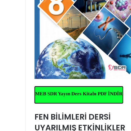
MEB SDR Yayın Ders Kitabı PDF İNDİR
FEN BİLİMLERİ DERSİ
UYARILMIŞ ETKİNLİKLER