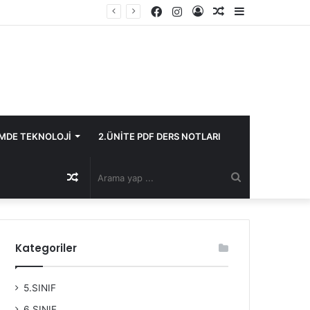
Facebook
Instagram
Kayıt
Rastgele
Kenar
Ol
Makale
Bölmesi
İMDE TEKNOLOJİ
2.ÜNİTE PDF DERS NOTLARI
Rastgele
Arama
Makale
yap
Kategoriler
...
5.SINIF
6.SINIF