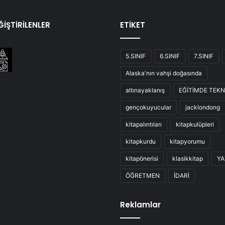
İŞTİRİLENLER
ETİKET
5.SINIF
6.SINIF
7.SINIF
Alaska'nın vahşi doğasında
altınayaklanış
EĞİTİMDE TEKN
gençokuyucular
jacklondong
kitapalıntıları
kitapkulüpleri
kitapkurdu
kitapyorumu
kitapönerisi
klasikkitap
YA
ÖĞRETMEN
İDARİ
Reklamlar