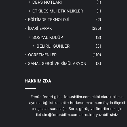
DERS NOTLARI
(1)
ETKİLEŞİMLİ ETKİNLİKLER
(1)
EĞİTİMDE TEKNOLOJİ
(2)
İDARİ EVRAK
(285)
SOSYAL KULÜP
(3)
BELİRLİ GÜNLER
(3)
ÖĞRETMENLER
(110)
SANAL SERGİ VE SİMÜLASYON
(3)
HAKKIMIZDA
Fenüs feneri gibi ; fenusbilim.com ekibi olarak bilimin
aydınlattığı istikamette herkese maximum fayda ölçekli
çalışmalar sunacağız Soru, görüş ve önerileriniz için
iletisim@fenusbilim.com adresine yazabilirsiniz