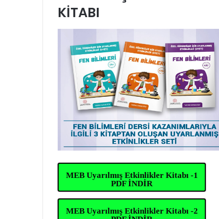
KİTABI
MEB Uyarılmış Etkinlikler Kitabı -1
PDF İNDİR
MEB Uyarılmış Etkinlikler Kitabı -2