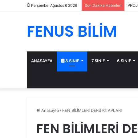
PROJ
Perşembe, Ağustos 6 2026
Son Dakika Haberleri
FENUS BİLİM
ANASAYFA
8.SINIF
7.SINIF
6.SINIF
Anasayfa
/
FEN BİLİMLERİ DERS KİTAPLARI
FEN BİLİMLERİ D