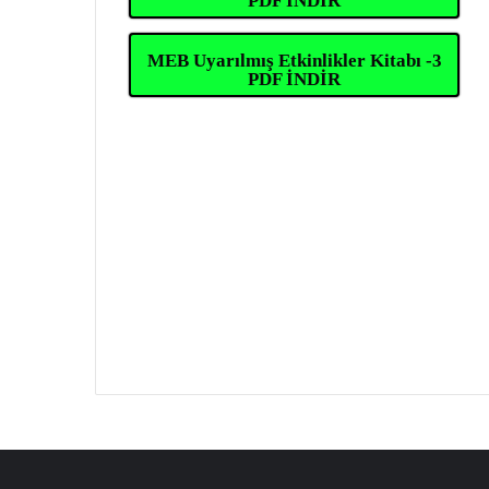
PDF İNDİR
MEB Uyarılmış Etkinlikler Kitabı -3
PDF İNDİR