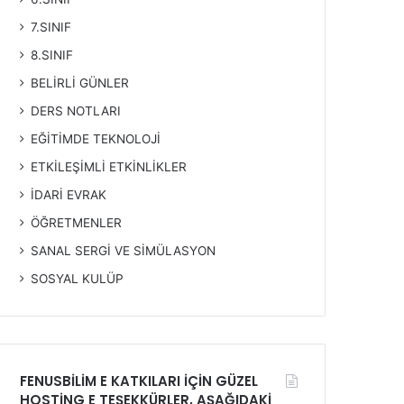
7.SINIF
8.SINIF
BELİRLİ GÜNLER
DERS NOTLARI
EĞİTİMDE TEKNOLOJİ
ETKİLEŞİMLİ ETKİNLİKLER
İDARİ EVRAK
ÖĞRETMENLER
SANAL SERGİ VE SİMÜLASYON
SOSYAL KULÜP
FENUSBİLİM E KATKILARI İÇİN GÜZEL
HOSTİNG E TEŞEKKÜRLER, AŞAĞIDAKİ