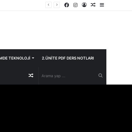
Facebook
Instagram
Kayıt
Rastgele
Kenar
Ol
Makale
Bölmesi
İMDE TEKNOLOJİ
2.ÜNİTE PDF DERS NOTLARI
Rastgele
Arama
Makale
yap
...