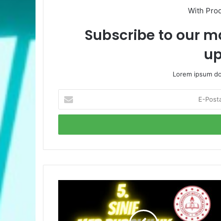
With Pro
Subscribe to our ma
up
Lorem ipsum dol
E-
Posta
adresinizi
giriniz