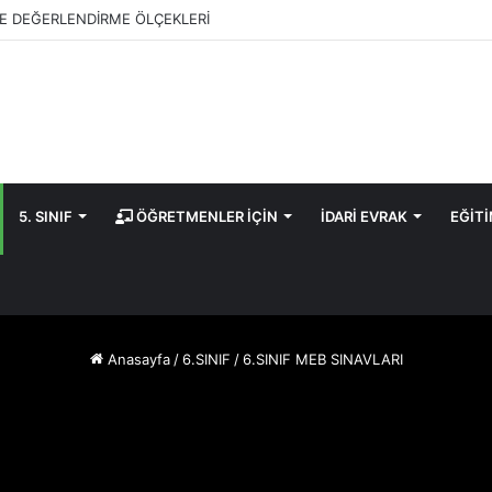
E DEĞERLENDİRME ÖLÇEKLERİ
5. SINIF
ÖĞRETMENLER İÇİN
İDARİ EVRAK
EĞİT
Anasayfa
/
6.SINIF
/
6.SINIF MEB SINAVLARI