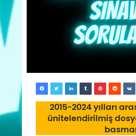
Facebook
Twitter
LinkedIn
Tumblr
Pinterest
Reddit
2015-2024 yılları ara
ünitelendirilmiş dosy
basmanı