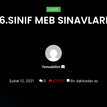
6.SINIF
6.SINIF MEB SINAVLAR
Bir
fenusbilim
e-
posta
Şubat 12, 2021
0
87.513
Bir dakikadan az
göndermek