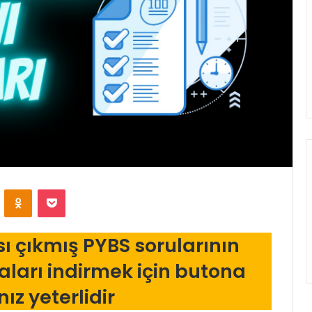
VKontakte
Odnoklassniki
Pocket
sı çıkmış PYBS sorularının
aları indirmek için butona
z yeterlidir