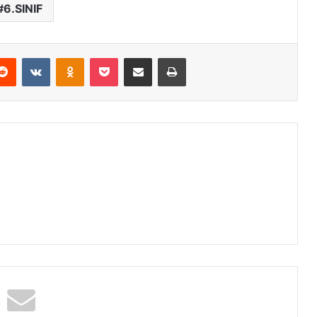
6.SINIF
erest
Reddit
VKontakte
Odnoklassniki
Pocket
E-Posta ile paylaş
Yazdır
am