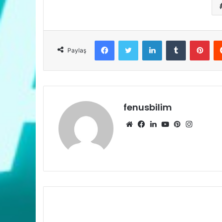
Facebook
Twitter
LinkedIn
Tumblr
Pint
Paylaş
fenusbilim
Web
Facebook
LinkedIn
YouTube
Pinterest
Instagr
sitesi