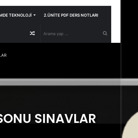
İMDE TEKNOLOJİ
2.ÜNİTE PDF DERS NOTLARI
Rastgele
Arama
Makale
yap
LAR
...
 SONU SINAVLAR