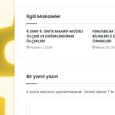
İlgili Makaleler
6.SINIF 6. ÜNİTE MAARİF MODELİ
FENUSBİLİM 7
ÖLÇME VE DEĞERLENDİRME
BİLİMLERİ 2.
ÖLÇEKLERİ
ÖRNEKLERİ
Haziran 7, 2026
Mayıs 24, 20
Bir yanıt yazın
E-posta adresiniz yayınlanmayacak.
Gerekli alanlar
*
ile
Y
o