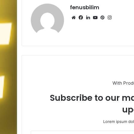
fenusbilim
Web
Facebook
LinkedIn
YouTube
Pinterest
Instagram
sitesi
With Prod
Subscribe to our mai
up
Lorem ipsum dolo
E-