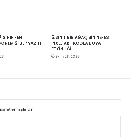
.SINIF FEN
5.SINIF BİR AĞAÇ BİN NEFES
DÖNEM 2. BEP YAZILI
PİXEL ART KODLA BOYA
ETKİNLİĞİ
26
Ekim 26, 2025
 işaretlenmişlerdir