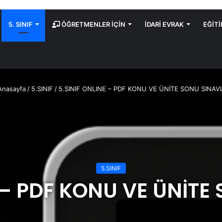
5. SINIF
ÖĞRETMENLER İÇİN
İDARİ EVRAK
EĞİT
nasayfa
/
5.SINIF
/
5.SINIF ONLINE – PDF KONU VE ÜNİTE SONU SINAV
5.SINIF
E – PDF KONU VE ÜNİTE