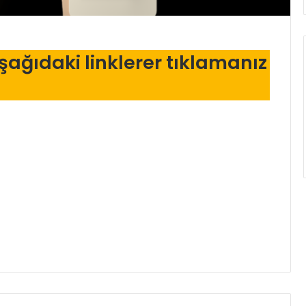
şağıdaki linklerer tıklamanız