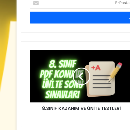
Posta
adresinizi
giriniz
8.SINIF KAZANIM VE ÜNİTE TESTLERİ