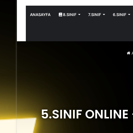
ANASAYFA
8.SINIF
7.SINIF
6.SINIF
A
5.SINIF ONLIN