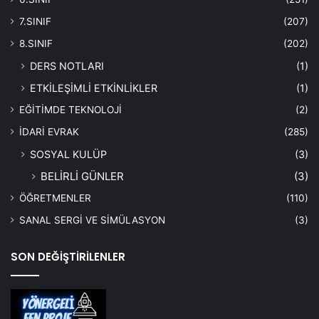
7.SINIF
(207)
8.SINIF
(202)
DERS NOTLARI
(1)
ETKİLEŞİMLİ ETKİNLİKLER
(1)
EĞİTİMDE TEKNOLOJİ
(2)
İDARİ EVRAK
(285)
SOSYAL KULÜP
(3)
BELİRLİ GÜNLER
(3)
ÖĞRETMENLER
(110)
SANAL SERGİ VE SİMÜLASYON
(3)
SON DEĞİŞTİRİLENLER