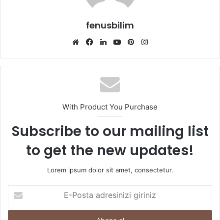
fenusbilim
Web
Facebook
LinkedIn
YouTube
Pinterest
Instagram
sitesi
With Product You Purchase
Subscribe to our mailing list
to get the new updates!
Lorem ipsum dolor sit amet, consectetur.
E-
Posta
adresinizi