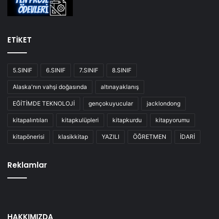
ETİKET
5.SINIF
6.SINIF
7.SINIF
8.SINIF
Alaska'nın vahşi doğasında
altınayaklanış
EĞİTİMDE TEKNOLOJİ
gençokuyucular
jacklondong
kitapalıntıları
kitapkulüpleri
kitapkurdu
kitapyorumu
kitapönerisi
klasikkitap
YAZILI
ÖĞRETMEN
İDARİ
Reklamlar
HAKKIMIZDA