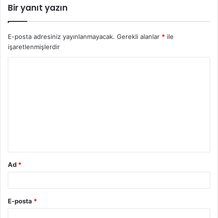
Bir yanıt yazın
E-posta adresiniz yayınlanmayacak.
Gerekli alanlar
*
ile
işaretlenmişlerdir
Y
o
r
u
m
*
Ad
*
E-posta
*