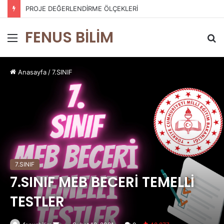
PROJE DEĞERLENDİRME ÖLÇEKLERİ
FENUS BİLİM
Menü
A
y
...
Anasayfa
/
7.SINIF
7.SINIF
7.SINIF MEB BECERİ TEMELLİ
TESTLER