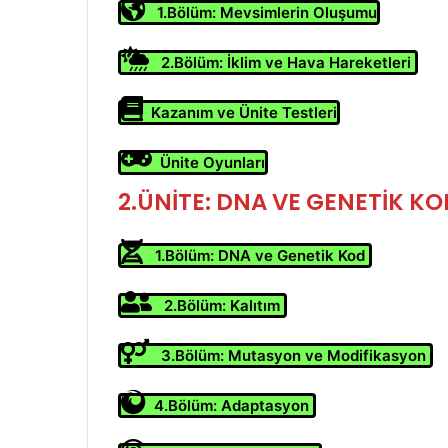
1.Bölüm: Mevsimlerin Oluşumu
2.Bölüm: İklim ve Hava Hareketleri
Kazanım ve Ünite Testleri
Ünite Oyunları
2.ÜNİTE: DNA VE GENETİK KO
1.Bölüm: DNA ve Genetik Kod
2.Bölüm: Kalıtım
3.Bölüm: Mutasyon ve Modifikasyon
4.Bölüm: Adaptasyon