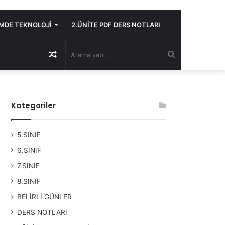
İMDE TEKNOLOJİ
2.ÜNİTE PDF DERS NOTLARI
Rastgele
Arama
Makale
yap
Kategoriler
...
5.SINIF
6.SINIF
7.SINIF
8.SINIF
BELİRLİ GÜNLER
DERS NOTLARI