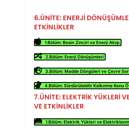
6.ÜNİTE: ENERJİ DÖNÜŞÜMLER
ETKİNLİKLER
1.Bölüm: Besin Zinciri ve Enerji Akışı
2.Bölüm: Enerji Dönüşümleri
3.Bölüm: Madde Döngüleri ve Çevre Sor
4.Bölüm: Sürdürülebilir Kalkınma
Konu Öz
7.ÜNİTE: ELEKTRİK YÜKLERİ V
VE ETKİNLİKLER
1.Bölüm: Elektrik Yükleri ve Elektriklen