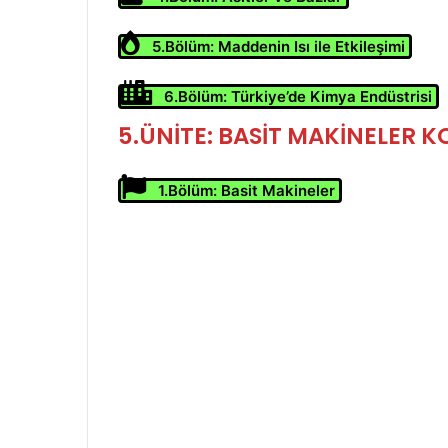
5.Bölüm: Maddenin Isı ile Etkileşimi
6.Bölüm: Türkiye’de Kimya Endüstrisi
5.ÜNİTE: BASİT MAKİNELER
KO
1.Bölüm: Basit Makineler