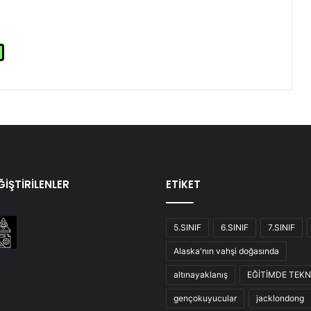
İŞTİRİLENLER
ETİKET
5.SINIF
6.SINIF
7.SINIF
Alaska'nın vahşi doğasında
altınayaklanış
EĞİTİMDE TEKN
gençokuyucular
jacklondong