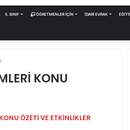
5. SINIF
ÖĞRETMENLER İÇİN
İDARİ EVRAK
EĞİT
İ
LİMLERİ KONU
 KONU ÖZETİ VE ETKİNLİKLER