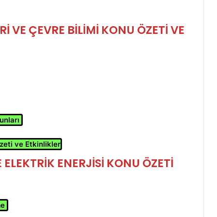
İ VE ÇEVRE BİLİMİ KONU ÖZETİ VE
unları
eti ve Etkinlikler
E ELEKTRİK ENERJİSİ
KONU ÖZETİ
me