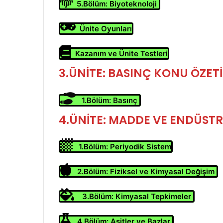
5.Bölüm: Biyoteknoloji
Ünite Oyunları
Kazanım ve Ünite Testleri
3.ÜNİTE: BASINÇ
KONU ÖZETİ
1.Bölüm: Basınç
4.ÜNİTE: MADDE VE ENDÜSTR
1.Bölüm: Periyodik Sistem
2.Bölüm: Fiziksel ve Kimyasal Değişim
3.Bölüm: Kimyasal Tepkimeler
4.Bölüm: Asitler ve Bazlar