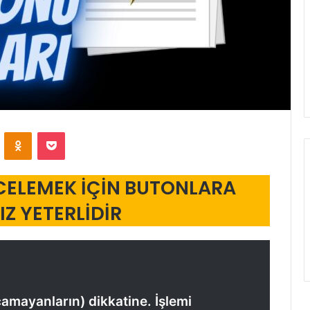
VKontakte
Odnoklassniki
Pocket
CELEMEK İÇİN BUTONLARA
Z YETERLİDİR
amayanların) dikkatine. İşlemi