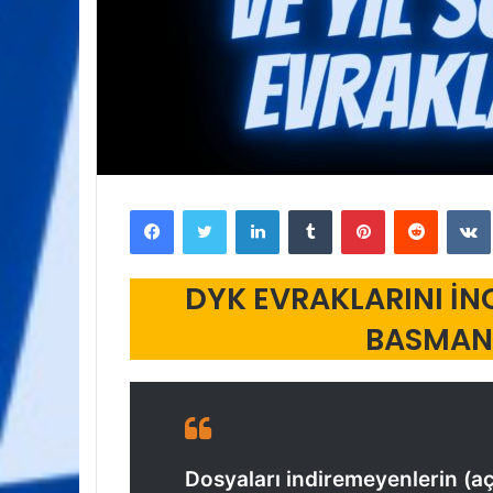
Facebook
Twitter
LinkedIn
Tumblr
Pinterest
Reddit
DYK EVRAKLARINI İN
BASMANI
Dosyaları indiremeyenlerin (aç