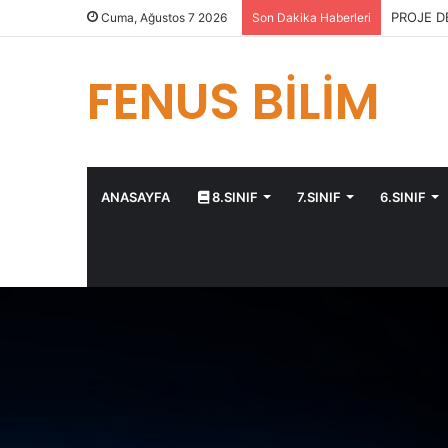
PROJE D
Cuma, Ağustos 7 2026
Son Dakika Haberleri
FENUS BİLİM
ANASAYFA
8.SINIF
7.SINIF
6.SINIF