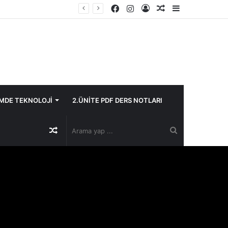
Facebook
Instagram
Kayıt
Rastgele
Kenar
Ol
Makale
Bölmesi
İMDE TEKNOLOJİ
2.ÜNİTE PDF DERS NOTLARI
Rastgele
Arama
Makale
yap
...