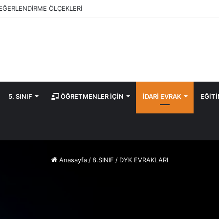
EĞERLENDİRME ÖLÇEKLERİ
5. SINIF
ÖĞRETMENLER İÇİN
İDARİ EVRAK
EĞİT
Anasayfa
/
8.SINIF
/
DYK EVRAKLARI