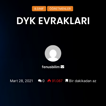
8.SINIF
ÖĞRETMENLER
DYK EVRAKLARI
Bir
fenusbilim
e-
posta
Mart 28, 2021
0
91.087
Bir dakikadan az
göndermek