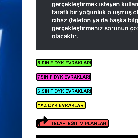
gerçekleştirmek isteyen kullanı
taraflı bir yoğunluk oluşmuş ol
cihaz (telefon ya da başka bilg
gerçekleştirmeniz sorunun çö
olacaktır.
8.SINIF DYK EVRAKLARI
7.SINIF DYK EVRAKLARI
6.SINIF DYK EVRAKLARI
YAZ DYK EVRAKLARI
TELAFİ EĞİTİM PLANLARI