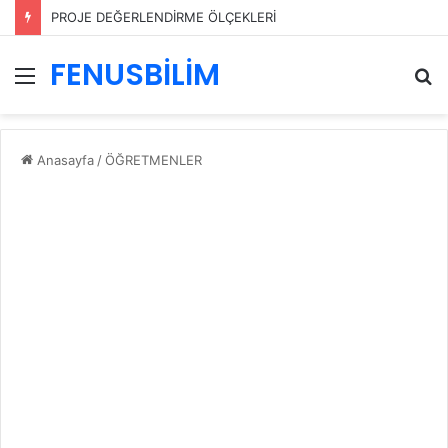
PROJE DEĞERLENDİRME ÖLÇEKLERİ
FENUSBİLİM
Menü
A
y
...
Anasayfa
/
ÖĞRETMENLER