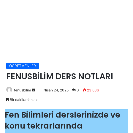
ÖĞRETMENLER
FENUSBİLİM DERS NOTLARI
Bir
fenusbilim
Nisan 24, 2025
0
23.836
e-
Bir dakikadan az
posta
göndermek
Fen Bilimleri derslerinizde ve
konu tekrarlarında