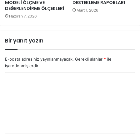
MODELİ ÖLÇME VE
DESTEKLEME RAPORLARI
DEĞERLENDİRME ÖLÇEKLERİ
Mart 1, 2026
Haziran 7, 2026
Bir yanıt yazın
E-posta adresiniz yayınlanmayacak.
Gerekli alanlar
*
ile
işaretlenmişlerdir
Y
o
r
u
m
*