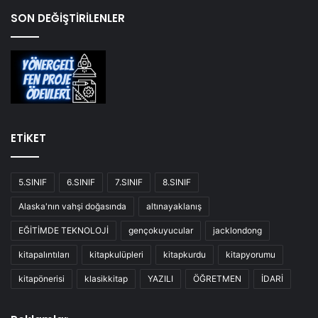
SON DEĞİŞTİRİLENLER
ETİKET
5.SINIF
6.SINIF
7.SINIF
8.SINIF
Alaska'nın vahşi doğasında
altınayaklanış
EĞİTİMDE TEKNOLOJİ
gençokuyucular
jacklondong
kitapalıntıları
kitapkulüpleri
kitapkurdu
kitapyorumu
kitapönerisi
klasikkitap
YAZILI
ÖĞRETMEN
İDARİ