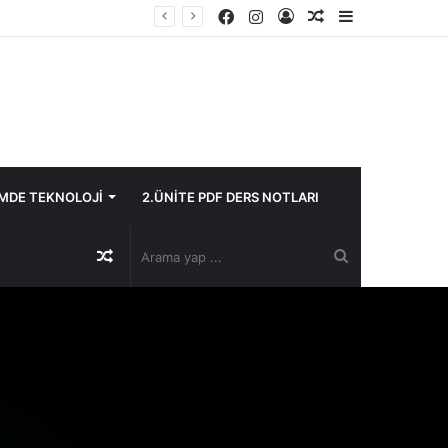
Facebook
Instagram
Kayıt
Rastgele
Kenar
Ol
Makale
Bölmesi
İMDE TEKNOLOJİ
2.ÜNİTE PDF DERS NOTLARI
Rastgele
Arama
Makale
yap
...