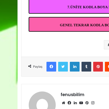
7.ÜNİTE KODLA BOYA
GENEL TEKRAR KODLA BO
Facebook
Twitter
LinkedIn
Tumblr
Pint
Paylaş
fenusbilim
Web
Facebook
LinkedIn
YouTube
Pinterest
Instagr
sitesi