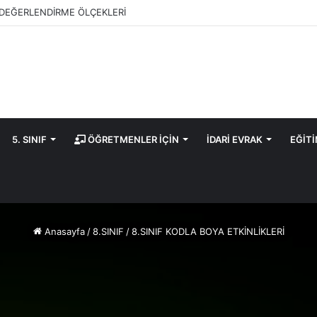
DEĞERLENDİRME ÖLÇEKLERİ
5. SINIF
ÖĞRETMENLER İÇİN
İDARİ EVRAK
EĞİT
Anasayfa
/
8.SINIF
/
8.SINIF KODLA BOYA ETKİNLİKLERİ