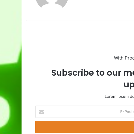
With Pro
Subscribe to our ma
up
Lorem ipsum dol
E-
Posta
adresinizi
giriniz