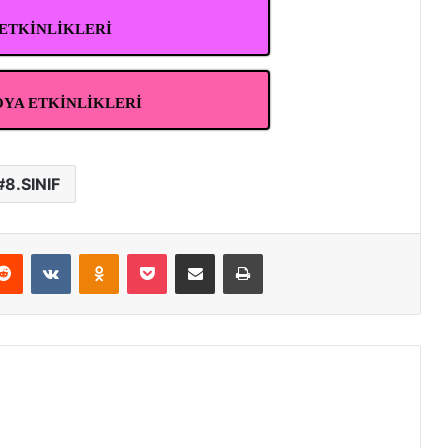
 ETKİNLİKLERİ
YA ETKİNLİKLERİ
8.SINIF
erest
Reddit
VKontakte
Odnoklassniki
Pocket
E-Posta ile paylaş
Yazdır
am