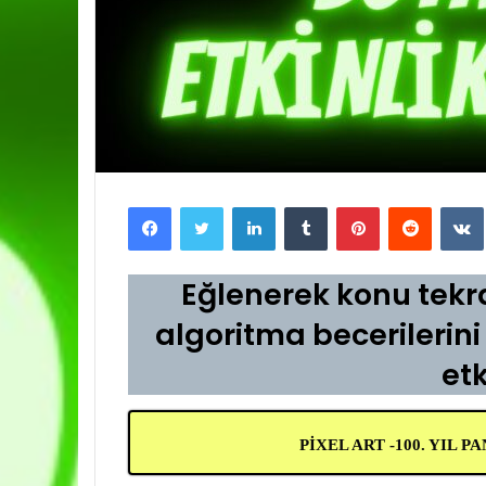
Facebook
Twitter
LinkedIn
Tumblr
Pinterest
Reddit
Eğlenerek konu tekr
algoritma becerilerini
etk
PİXEL ART -100. YIL 