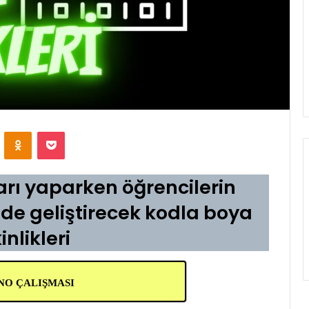
VKontakte
Odnoklassniki
Pocket
arı yaparken öğrencilerin
 de geliştirecek kodla boya
inlikleri
PANO ÇALIŞMASI