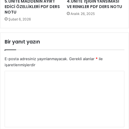
5.ÜNİTE MADDENİN AYIRT
4.ÜNİTE IŞIĞIN YANSIMASI
EDİCİ ÖZELLİKLERİ PDF DERS
VE RENKLER PDF DERS NOTU
NOTU
Aralık 26, 2025
Şubat 6, 2026
Bir yanıt yazın
E-posta adresiniz yayınlanmayacak.
Gerekli alanlar
*
ile
işaretlenmişlerdir
Y
o
r
u
m
*