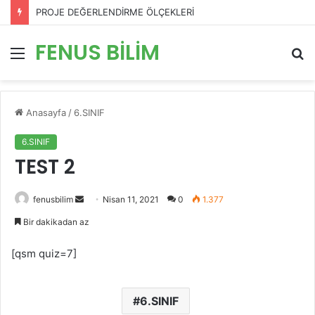
PROJE DEĞERLENDİRME ÖLÇEKLERİ
FENUS BİLİM
Menü
A
y
...
Anasayfa
/
6.SINIF
6.SINIF
TEST 2
Bir
fenusbilim
Nisan 11, 2021
0
1.377
e-
Bir dakikadan az
posta
göndermek
[qsm quiz=7]
6.SINIF