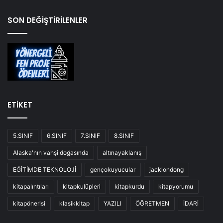
SON DEĞİŞTİRİLENLER
ETİKET
5.SINIF
6.SINIF
7.SINIF
8.SINIF
Alaska'nın vahşi doğasında
altınayaklanış
EĞİTİMDE TEKNOLOJİ
gençokuyucular
jacklondong
kitapalıntıları
kitapkulüpleri
kitapkurdu
kitapyorumu
kitapönerisi
klasikkitap
YAZILI
ÖĞRETMEN
İDARİ