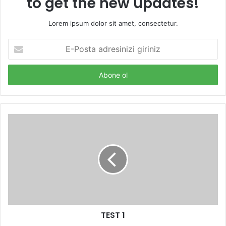
to get the new updates!
Lorem ipsum dolor sit amet, consectetur.
E-
Posta
adresinizi
giriniz
TEST 1