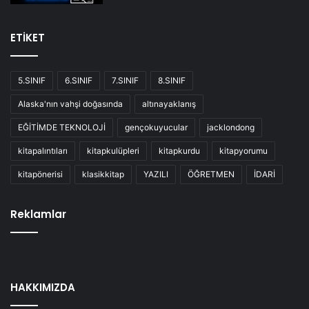
ETİKET
5.SINIF
6.SINIF
7.SINIF
8.SINIF
Alaska'nın vahşi doğasında
altınayaklanış
EĞİTİMDE TEKNOLOJİ
gençokuyucular
jacklondong
kitapalıntıları
kitapkulüpleri
kitapkurdu
kitapyorumu
kitapönerisi
klasikkitap
YAZILI
ÖĞRETMEN
İDARİ
Reklamlar
HAKKIMIZDA