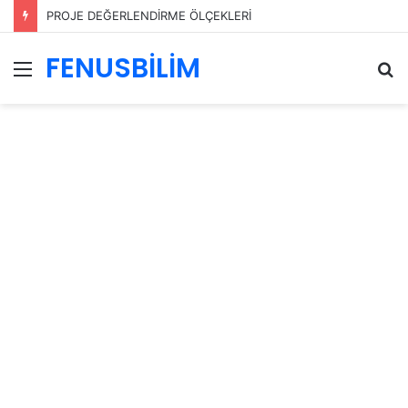
PROJE DEĞERLENDİRME ÖLÇEKLERİ
FENUSBİLİM
Menü
A
y
...