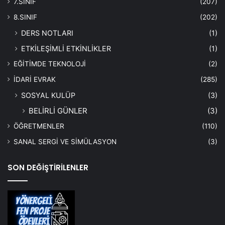
7.SINIF
(207)
8.SINIF
(202)
DERS NOTLARI
(1)
ETKİLEŞİMLİ ETKİNLİKLER
(1)
EĞİTİMDE TEKNOLOJİ
(2)
İDARİ EVRAK
(285)
SOSYAL KULÜP
(3)
BELİRLİ GÜNLER
(3)
ÖĞRETMENLER
(110)
SANAL SERGİ VE SİMÜLASYON
(3)
SON DEĞİŞTİRİLENLER