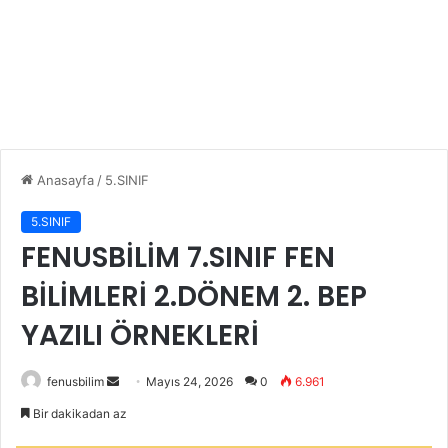
Anasayfa
/
5.SINIF
5.SINIF
FENUSBİLİM 7.SINIF FEN
BİLİMLERİ 2.DÖNEM 2. BEP
YAZILI ÖRNEKLERİ
Bir
fenusbilim
Mayıs 24, 2026
0
6.961
e-
Bir dakikadan az
posta