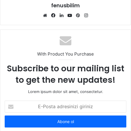
fenusbilim
Web
Facebook
LinkedIn
YouTube
Pinterest
Instagram
sitesi
With Product You Purchase
Subscribe to our mailing list
to get the new updates!
Lorem ipsum dolor sit amet, consectetur.
E-
Posta
adresinizi
giriniz