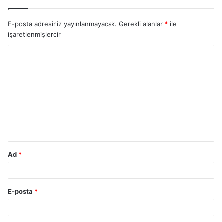
E-posta adresiniz yayınlanmayacak.
Gerekli alanlar
*
ile
işaretlenmişlerdir
Y
o
r
u
m
*
Ad
*
E-posta
*