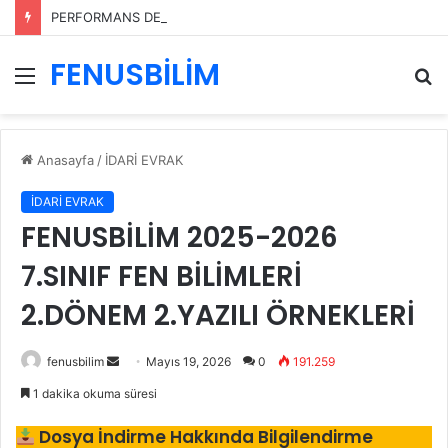
PERFORMANS DEĞERLENDİRME ÖLÇEKLERİ
FENUSBİLİM
Menü
A
y
...
Anasayfa
/
İDARİ EVRAK
İDARİ EVRAK
FENUSBİLİM 2025-2026
7.SINIF FEN BİLİMLERİ
2.DÖNEM 2.YAZILI ÖRNEKLERİ
Bir
fenusbilim
Mayıs 19, 2026
0
191.259
e-
1 dakika okuma süresi
posta
Dosya İndirme Hakkında Bilgilendirme
göndermek