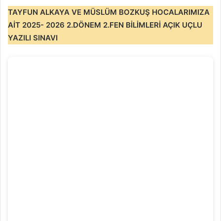
TAYFUN ALKAYA VE MÜSLÜM BOZKUŞ
HOCALARIMIZA
AİT 2025- 2026 2.DÖNEM 2.FEN BİLİMLERİ AÇIK UÇLU
YAZILI SINAVI