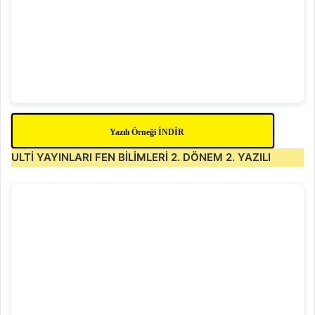
Yazılı Örneği İNDİR
ULTİ YAYINLARI FEN BİLİMLERİ 2. DÖNEM 2. YAZILI