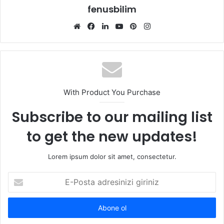
fenusbilim
Web
Facebook
LinkedIn
YouTube
Pinterest
Instagram
sitesi
With Product You Purchase
Subscribe to our mailing list
to get the new updates!
Lorem ipsum dolor sit amet, consectetur.
E-
Posta
adresinizi
giriniz