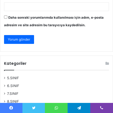
Daha sonraki yorumlarımda kullanılması için adım, e-posta
adresim ve site adresim bu tarayıcıya kaydedilsin.
Kategoriler
5.SINIF
6.SINIF
7.SINIF
8.SINIF
BELİRLİ GÜNLER
Facebook
Twitter
WhatsApp
Telegram
Viber