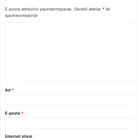
E-posta adresiniz yayınlanmayacak.
Gerekli alanlar
*
ile
işaretlenmişlerdir
Y
o
r
u
m
*
Ad
*
E-posta
*
İnternet sitesi