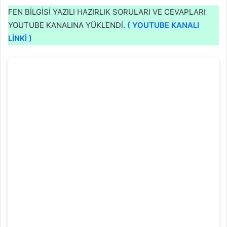
FEN BİLGİSİ YAZILI HAZIRLIK SORULARI VE CEVAPLARI
YOUTUBE KANALINA YÜKLENDI.
( YOUTUBE KANALI
LİNKİ )