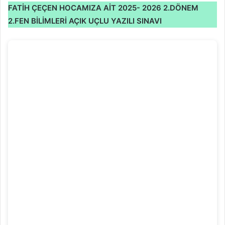
FATİH ÇEÇEN HOCAMIZA AİT
2025- 2026 2.DÖNEM
2.FEN BİLİMLERİ AÇIK UÇLU YAZILI SINAVI