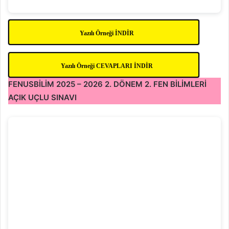
Yazılı Örneği İNDİR
Yazılı Örneği CEVAPLARI İNDİR
FENUSBİLİM 2025 – 2026 2. DÖNEM 2. FEN BİLİMLERİ
AÇIK UÇLU SINAVI