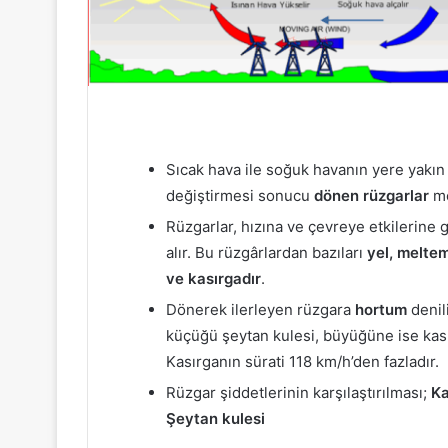
Sıcak hava ile soğuk havanın yere yakın
değiştirmesi sonucu
dönen rüzgarlar
me
Rüzgarlar, hızına ve çevreye etkilerine g
alır. Bu rüzgârlardan bazıları
yel, meltem
ve kasırgadır
.
Dönerek ilerleyen rüzgara
hortum
denil
küçüğü şeytan kulesi, büyüğüne ise kası
Kasırganın sürati 118 km/h’den fazladır.
Rüzgar şiddetlerinin karşılaştırılması;
Ka
Şeytan kulesi