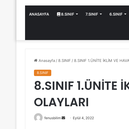
ANASAYFA
8.SINIF
7.SINIF
6.SINIF
Anasayfa
/
8.SINIF
/
8.SINIF 1.ÜNİTE İKLİM VE HA
8.SINIF
8.SINIF 1.ÜNİTE 
OLAYLARI
Bir
fenusbilim
Eylül 4, 2022
e-