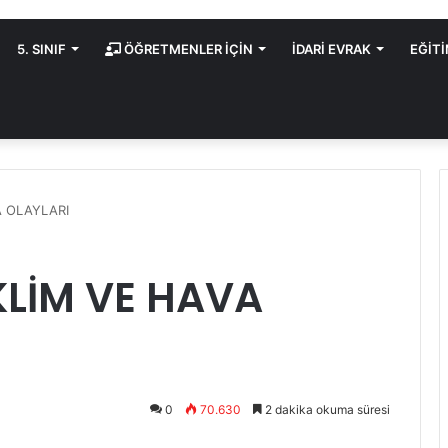
5. SINIF
ÖĞRETMENLER İÇİN
İDARİ EVRAK
EĞİT
VA OLAYLARI
İKLİM VE HAVA
0
70.630
2 dakika okuma süresi