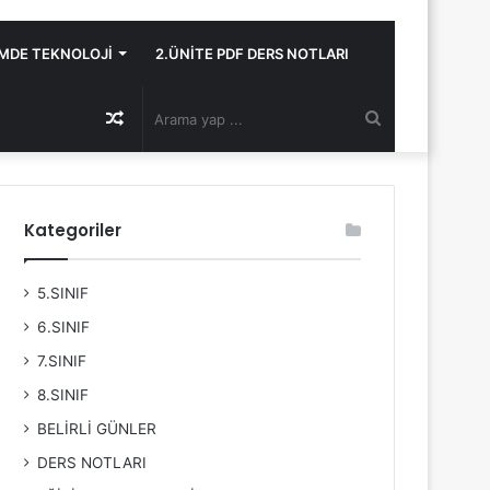
İMDE TEKNOLOJİ
2.ÜNİTE PDF DERS NOTLARI
Rastgele
Arama
Makale
yap
Kategoriler
...
5.SINIF
6.SINIF
7.SINIF
8.SINIF
BELİRLİ GÜNLER
DERS NOTLARI