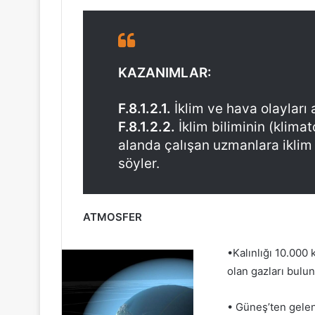
posta
göndermek
KAZANIMLAR:
F.8.1.2.1.
İklim ve hava olayları a
F.8.1.2.2.
İklim biliminin (klimat
alanda çalışan uzmanlara iklim b
söyler.
ATMOSFER
•Kalınlığı 10.000 
olan gazları bulun
• Güneş’ten gelen