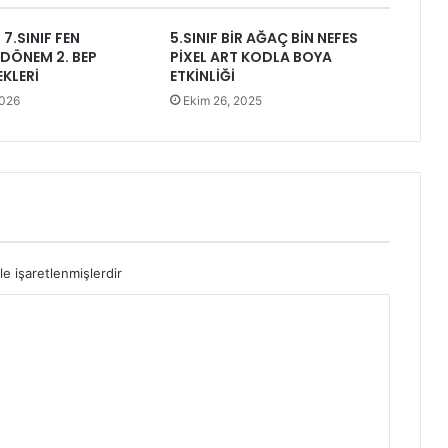
7.SINIF FEN
5.SINIF BİR AĞAÇ BİN NEFES
2.DÖNEM 2. BEP
PİXEL ART KODLA BOYA
EKLERİ
ETKİNLİĞİ
2026
Ekim 26, 2025
le işaretlenmişlerdir