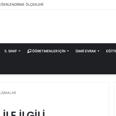
EĞERLENDİRME ÖLÇEKLERİ
5. SINIF
ÖĞRETMENLER İÇİN
İDARİ EVRAK
EĞİT
ALIŞMALAR
LE İLGİLİ