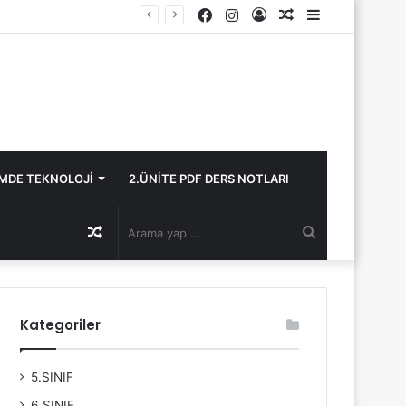
Facebook
Instagram
Kayıt
Rastgele
Kenar
Ol
Makale
Bölmesi
İMDE TEKNOLOJİ
2.ÜNİTE PDF DERS NOTLARI
Rastgele
Arama
Makale
yap
Kategoriler
...
5.SINIF
6.SINIF