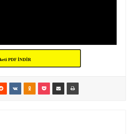
keti PDF İNDİR
erest
Reddit
VKontakte
Odnoklassniki
Pocket
E-Posta ile paylaş
Yazdır
am