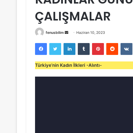
ÇALIŞMALAR
Bir
fenusbilim
Haziran 10, 2023
e-
Facebook
Twitter
LinkedIn
Tumblr
Pinterest
Reddit
posta
göndermek
Türkiye’nin Kadın İlkleri -Alıntı-