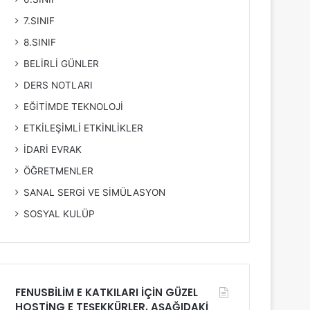
7.SINIF
8.SINIF
BELİRLİ GÜNLER
DERS NOTLARI
EĞİTİMDE TEKNOLOJİ
ETKİLEŞİMLİ ETKİNLİKLER
İDARİ EVRAK
ÖĞRETMENLER
SANAL SERGİ VE SİMÜLASYON
SOSYAL KULÜP
FENUSBİLİM E KATKILARI İÇİN GÜZEL
HOSTİNG E TEŞEKKÜRLER, AŞAĞIDAKİ