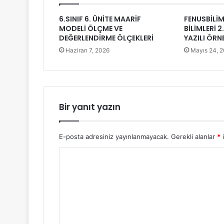
6.SINIF 6. ÜNİTE MAARİF
FENUSBİLİM 
MODELİ ÖLÇME VE
BİLİMLERİ 
DEĞERLENDİRME ÖLÇEKLERİ
YAZILI ÖRN
Haziran 7, 2026
Mayıs 24, 
Bir yanıt yazın
E-posta adresiniz yayınlanmayacak.
Gerekli alanlar
*
i
Y
o
r
u
m