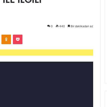
0
440
Bir dakikadan az
VKontakte
Odnoklassniki
Pocket