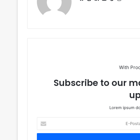
sitesi
With Pro
Subscribe to our ma
up
Lorem ipsum dol
E-
Posta
adresinizi
giriniz