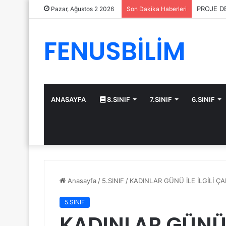
PROJE D
Pazar, Ağustos 2 2026
Son Dakika Haberleri
FENUSBİLİM
ANASAYFA
8.SINIF
7.SINIF
6.SINIF
Anasayfa
/
5.SINIF
/
KADINLAR GÜNÜ İLE İLGİLİ Ç
5.SINIF
KADINLAR GÜNÜ İ