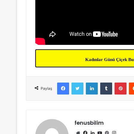
Kadınlar Günü Çiçek Bu
Facebook
Twitter
LinkedIn
Tumblr
Pint
Paylaş
fenusbilim
Web
Facebook
LinkedIn
YouTube
Pinterest
Instagr