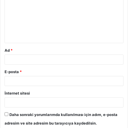
o
r
u
m
*
Ad
*
E-posta
*
İnternet sitesi
Daha sonraki yorumlarımda kullanılması için adım, e-posta
adresim ve site adresim bu tarayıcıya kaydedilsin.