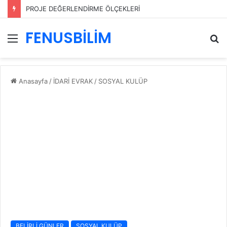
PROJE DEĞERLENDİRME ÖLÇEKLERİ
FENUSBİLİM
Menü
A
y
...
Anasayfa
/
İDARİ EVRAK
/
SOSYAL KULÜP
BELİRLİ GÜNLER
SOSYAL KULÜP