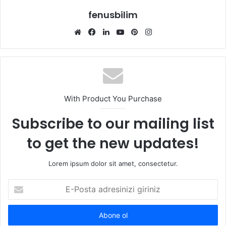
fenusbilim
Web
Facebook
LinkedIn
YouTube
Pinterest
Instagram
sitesi
With Product You Purchase
Subscribe to our mailing list
to get the new updates!
Lorem ipsum dolor sit amet, consectetur.
E-
Posta
adresinizi
giriniz