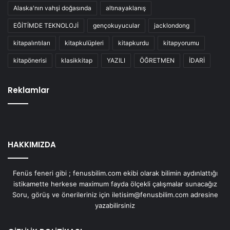
Alaska'nın vahşi doğasında
altınayaklanış
EĞİTİMDE TEKNOLOJİ
gençokuyucular
jacklondong
kitapalıntıları
kitapkulüpleri
kitapkurdu
kitapyorumu
kitapönerisi
klasikkitap
YAZILI
ÖĞRETMEN
İDARİ
Reklamlar
HAKKIMIZDA
Fenüs feneri gibi ; fenusbilim.com ekibi olarak bilimin aydınlattığı
istikamette herkese maximum fayda ölçekli çalışmalar sunacağız
Soru, görüş ve önerileriniz için iletisim@fenusbilim.com adresine
yazabilirsiniz