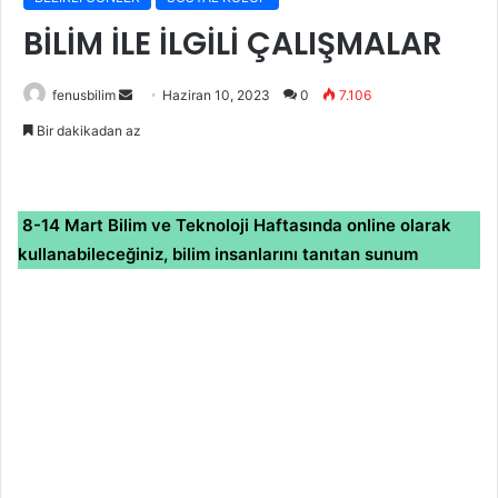
BİLİM İLE İLGİLİ ÇALIŞMALAR
Bir
fenusbilim
Haziran 10, 2023
0
7.106
e-
Bir dakikadan az
posta
göndermek
8-14 Mart Bilim ve Teknoloji Haftasında online olarak
kullanabileceğiniz, bilim insanlarını tanıtan sunum