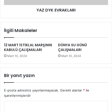
YAZ DYK EVRAKLARI
İlgili Makaleler
12 MART İSTİKLAL MARŞININ
DÜNYA SU GÜNÜ
KABULÜ ÇALIŞMALARI
ÇALIŞMALARI
Mart 10, 2024
Mart 10, 2024
Bir yanıt yazın
E-posta adresiniz yayınlanmayacak.
Gerekli alanlar
*
ile
işaretlenmişlerdir
Y