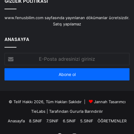
GİZLİLİK POLİTİKASI
www.fenusbilim.com sayfasında yayınlanan dökümanlar ücretsizdir.
Satış yapılamaz
ANASAYFA
E-
Posta
adresinizi
giriniz
© Telif Hakkı 2026, Tüm Hakları Saklıdır |
Jannah Tasarımcı
TieLabs
| Tarafından Gururla Barındırılır
Anasayfa
8.SINIF
7.SINIF
6.SINIF
5.SINIF
ÖĞRETMENLER