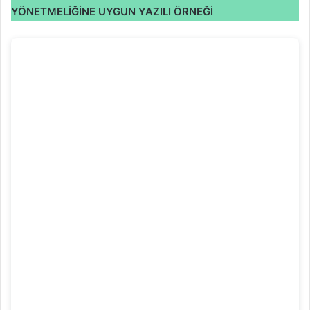
YÖNETMELİĞİNE UYGUN YAZILI ÖRNEĞİ