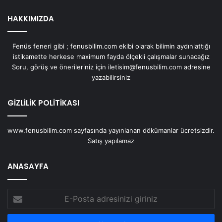
HAKKIMIZDA
Fenüs feneri gibi ; fenusbilim.com ekibi olarak bilimin aydınlattığı
istikamette herkese maximum fayda ölçekli çalışmalar sunacağız
Soru, görüş ve önerileriniz için iletisim@fenusbilim.com adresine
yazabilirsiniz
GİZLİLİK POLİTİKASI
www.fenusbilim.com sayfasında yayınlanan dökümanlar ücretsizdir.
Satış yapılamaz
ANASAYFA
E-
Posta
adresinizi