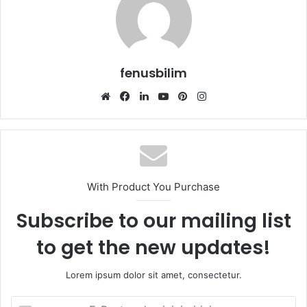
fenusbilim
Web
Facebook
LinkedIn
YouTube
Pinterest
Instagram
sitesi
With Product You Purchase
Subscribe to our mailing list
to get the new updates!
Lorem ipsum dolor sit amet, consectetur.
E-