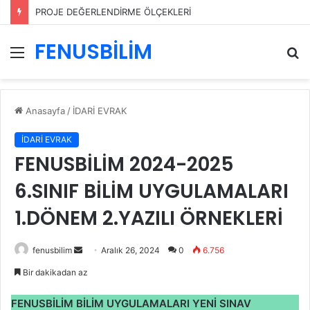
PROJE DEĞERLENDİRME ÖLÇEKLERİ
FENUSBİLİM
Menü
A
y
...
Anasayfa
/
İDARİ EVRAK
İDARİ EVRAK
FENUSBİLİM 2024-2025
6.SINIF BİLİM UYGULAMALARI
1.DÖNEM 2.YAZILI ÖRNEKLERİ
Bir
fenusbilim
Aralık 26, 2024
0
6.756
e-
Bir dakikadan az
posta
göndermek
FENUSBİLİM BİLİM UYGULAMALARI YENİ SINAV