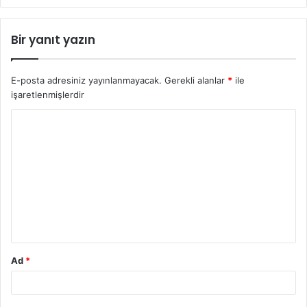
Bir yanıt yazın
E-posta adresiniz yayınlanmayacak.
Gerekli alanlar
*
ile
işaretlenmişlerdir
Y
o
r
u
m
*
Ad
*