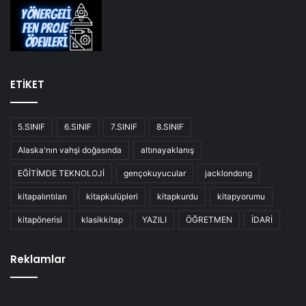
ETİKET
5.SINIF
6.SINIF
7.SINIF
8.SINIF
Alaska'nın vahşi doğasında
altınayaklanış
EĞİTİMDE TEKNOLOJİ
gençokuyucular
jacklondong
kitapalıntıları
kitapkulüpleri
kitapkurdu
kitapyorumu
kitapönerisi
klasikkitap
YAZILI
ÖĞRETMEN
İDARİ
Reklamlar