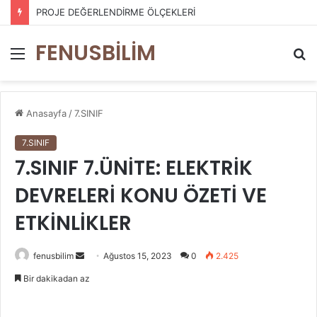
PROJE DEĞERLENDİRME ÖLÇEKLERİ
FENUSBİLİM
Menü
A
y
...
Anasayfa
/
7.SINIF
7.SINIF
7.SINIF 7.ÜNİTE: ELEKTRİK
DEVRELERİ KONU ÖZETİ VE
ETKİNLİKLER
Bir
fenusbilim
Ağustos 15, 2023
0
2.425
e-
Bir dakikadan az
posta
göndermek