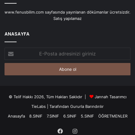
www.fenusbilim.com sayfasında yayınlanan dökümanlar ücretsizdir.
Satış yapılamaz
ANASAYFA
E-
Posta
adresinizi
giriniz
© Telif Hakkı 2026, Tüm Hakları Saklıdır |
Jannah Tasarımcı
TieLabs
| Tarafından Gururla Barındırılır
Anasayfa
8.SINIF
7.SINIF
6.SINIF
5.SINIF
ÖĞRETMENLER
Facebook
Instagram