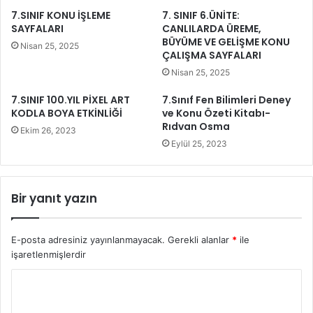
7.SINIF KONU İŞLEME
7. SINIF 6.ÜNİTE:
SAYFALARI
CANLILARDA ÜREME,
BÜYÜME VE GELİŞME KONU
Nisan 25, 2025
ÇALIŞMA SAYFALARI
Nisan 25, 2025
7.SINIF 100.YIL PİXEL ART
7.Sınıf Fen Bilimleri Deney
KODLA BOYA ETKİNLİĞİ
ve Konu Özeti Kitabı-
Rıdvan Osma
Ekim 26, 2023
Eylül 25, 2023
Bir yanıt yazın
E-posta adresiniz yayınlanmayacak.
Gerekli alanlar
*
ile
işaretlenmişlerdir
Y
o