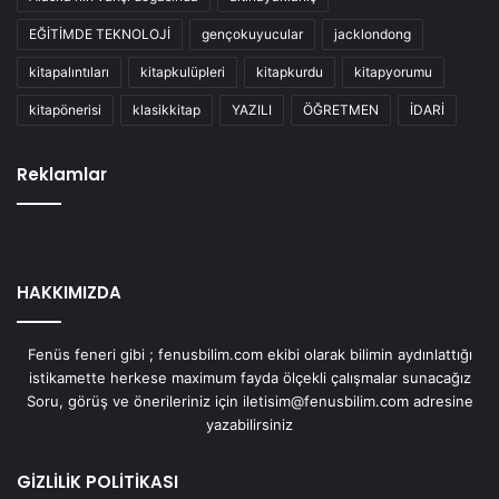
EĞİTİMDE TEKNOLOJİ
gençokuyucular
jacklondong
kitapalıntıları
kitapkulüpleri
kitapkurdu
kitapyorumu
kitapönerisi
klasikkitap
YAZILI
ÖĞRETMEN
İDARİ
Reklamlar
HAKKIMIZDA
Fenüs feneri gibi ; fenusbilim.com ekibi olarak bilimin aydınlattığı
istikamette herkese maximum fayda ölçekli çalışmalar sunacağız
Soru, görüş ve önerileriniz için iletisim@fenusbilim.com adresine
yazabilirsiniz
GİZLİLİK POLİTİKASI