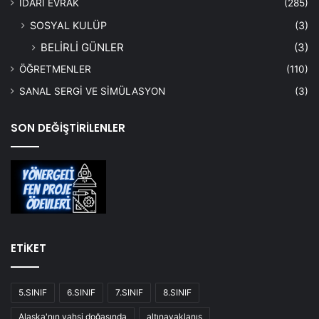
İDARİ EVRAK
(285)
SOSYAL KULÜP
(3)
BELİRLİ GÜNLER
(3)
ÖĞRETMENLER
(110)
SANAL SERGİ VE SİMÜLASYON
(3)
SON DEĞİŞTİRİLENLER
ETİKET
5.SINIF
6.SINIF
7.SINIF
8.SINIF
Alaska'nın vahşi doğasında
altınayaklanış