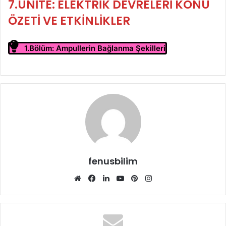
7.ÜNİTE: ELEKTRİK DEVRELERİ
KONU
ÖZETİ VE ETKİNLİKLER
1.Bölüm: Ampullerin Bağlanma Şekilleri
fenusbilim
Web
Facebook
LinkedIn
YouTube
Pinterest
Instagram
sitesi