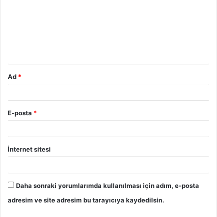
r
u
m
*
Ad
*
E-posta
*
İnternet sitesi
Daha sonraki yorumlarımda kullanılması için adım, e-posta
adresim ve site adresim bu tarayıcıya kaydedilsin.