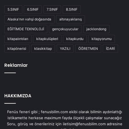
5.SINIF
6.SINIF
7.SINIF
8.SINIF
Alaska'nın vahşi doğasında
altınayaklanış
EĞİTİMDE TEKNOLOJİ
gençokuyucular
jacklondong
kitapalıntıları
kitapkulüpleri
kitapkurdu
kitapyorumu
kitapönerisi
klasikkitap
YAZILI
ÖĞRETMEN
İDARİ
Reklamlar
HAKKIMIZDA
Fenüs feneri gibi ; fenusbilim.com ekibi olarak bilimin aydınlattığı
istikamette herkese maximum fayda ölçekli çalışmalar sunacağız
Soru, görüş ve önerileriniz için iletisim@fenusbilim.com adresine