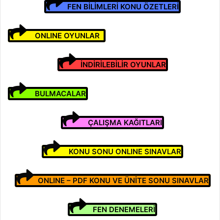
FEN BİLİMLERİ KONU ÖZETLERİ
ONLINE OYUNLAR
İNDİRİLEBİLİR OYUNLAR
BULMACALAR
ÇALIŞMA KAĞITLARI
KONU SONU ONLINE SINAVLAR
ONLINE – PDF KONU VE ÜNİTE SONU SINAVLAR
FEN DENEMELERİ