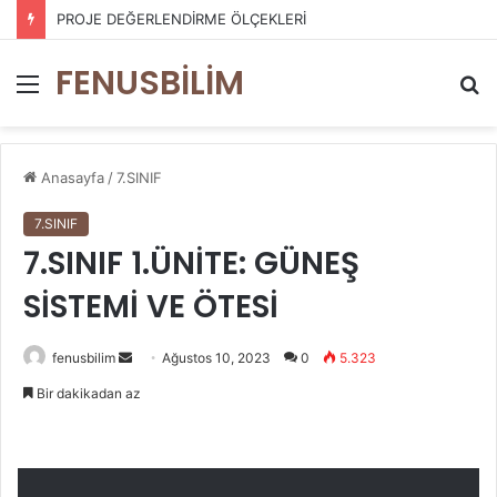
PROJE DEĞERLENDİRME ÖLÇEKLERİ
FENUSBİLİM
Menü
A
y
...
Anasayfa
/
7.SINIF
7.SINIF
7.SINIF 1.ÜNİTE: GÜNEŞ
SİSTEMİ VE ÖTESİ
Bir
fenusbilim
Ağustos 10, 2023
0
5.323
e-
Bir dakikadan az
posta
göndermek