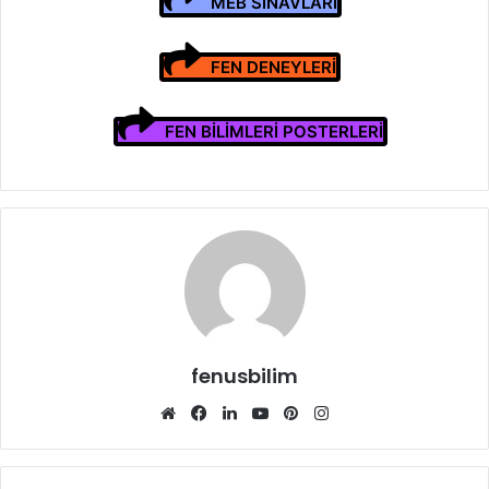
MEB SINAVLARI
FEN DENEYLERİ
FEN BİLİMLERİ POSTERLERİ
fenusbilim
Web
Facebook
LinkedIn
YouTube
Pinterest
Instagram
sitesi