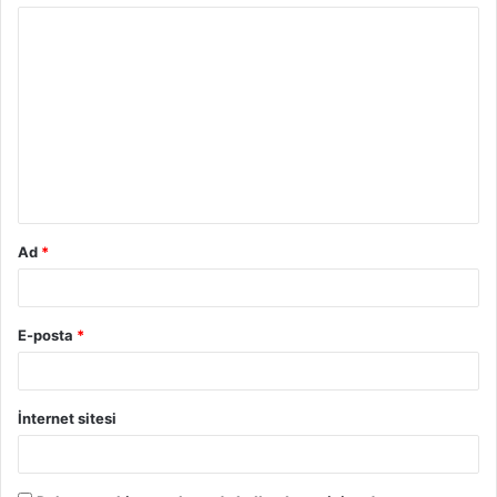
Y
o
r
u
m
*
Ad
*
E-posta
*
İnternet sitesi