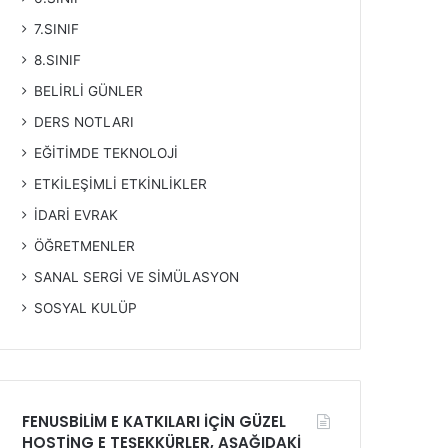
7.SINIF
8.SINIF
BELİRLİ GÜNLER
DERS NOTLARI
EĞİTİMDE TEKNOLOJİ
ETKİLEŞİMLİ ETKİNLİKLER
İDARİ EVRAK
ÖĞRETMENLER
SANAL SERGİ VE SİMÜLASYON
SOSYAL KULÜP
FENUSBİLİM E KATKILARI İÇİN GÜZEL
HOSTİNG E TEŞEKKÜRLER, AŞAĞIDAKİ