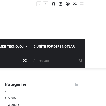
Facebook
Instagram
Kayıt
Rastgele
Kenar
Ol
Makale
Bölmesi
İMDE TEKNOLOJİ
2.ÜNİTE PDF DERS NOTLARI
Rastgele
Arama
Makale
yap
Kategoriler
...
5.SINIF
6.SINIF