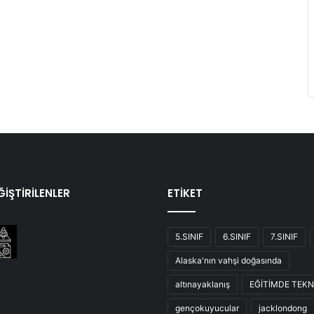
İŞTİRİLENLER
ETİKET
5.SINIF
6.SINIF
7.SINIF
Alaska'nın vahşi doğasında
altınayaklanış
EĞİTİMDE TEKN
gençokuyucular
jacklondong