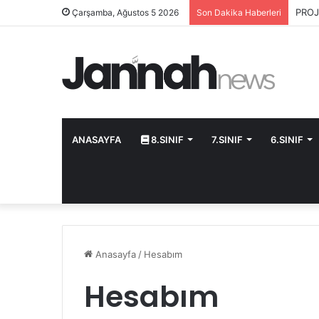
PROJ
Çarşamba, Ağustos 5 2026
Son Dakika Haberleri
ANASAYFA
8.SINIF
7.SINIF
6.SINIF
Anasayfa
/
Hesabım
Hesabım