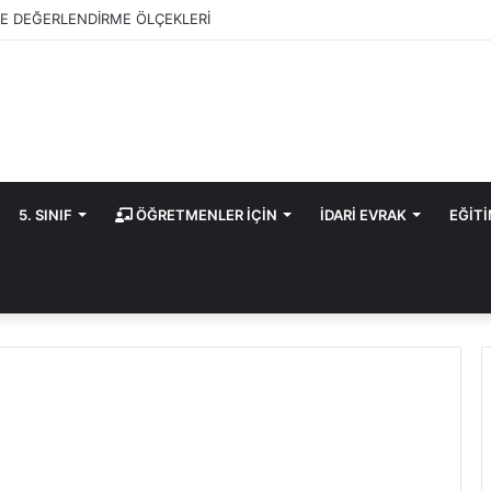
E DEĞERLENDİRME ÖLÇEKLERİ
5. SINIF
ÖĞRETMENLER İÇİN
İDARİ EVRAK
EĞİT