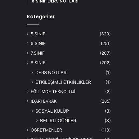
6.SINIF DERS NOTLARI
Kategoriler
5.SINIF
(329)
6.SINIF
(251)
7.SINIF
(207)
8.SINIF
(202)
DERS NOTLARI
(1)
ETKİLEŞİMLİ ETKİNLİKLER
(1)
EĞİTİMDE TEKNOLOJİ
(2)
İDARİ EVRAK
(285)
SOSYAL KULÜP
(3)
BELİRLİ GÜNLER
(3)
ÖĞRETMENLER
(110)