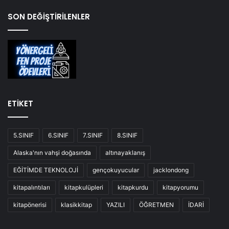
SON DEĞİŞTİRİLENLER
ETİKET
5.SINIF
6.SINIF
7.SINIF
8.SINIF
Alaska'nın vahşi doğasında
altınayaklanış
EĞİTİMDE TEKNOLOJİ
gençokuyucular
jacklondong
kitapalıntıları
kitapkulüpleri
kitapkurdu
kitapyorumu
kitapönerisi
klasikkitap
YAZILI
ÖĞRETMEN
İDARİ