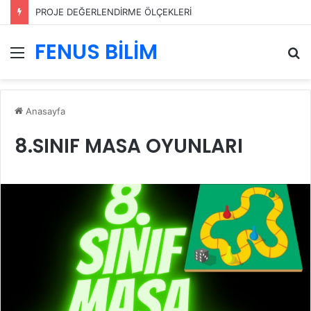
PROJE DEĞERLENDİRME ÖLÇEKLERİ
FENUS BİLİM
Menü
A
y
...
Anasayfa
8.SINIF MASA OYUNLARI