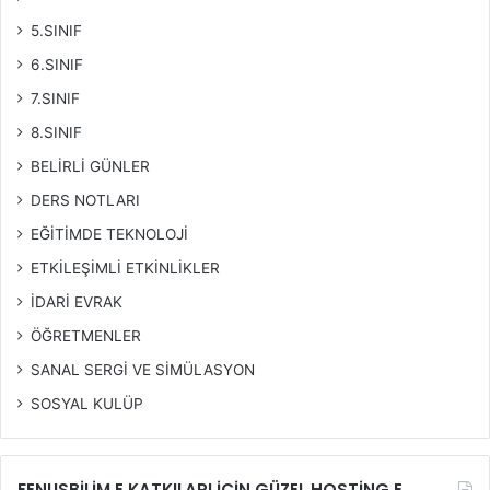
5.SINIF
6.SINIF
7.SINIF
8.SINIF
BELİRLİ GÜNLER
DERS NOTLARI
EĞİTİMDE TEKNOLOJİ
ETKİLEŞİMLİ ETKİNLİKLER
İDARİ EVRAK
ÖĞRETMENLER
SANAL SERGİ VE SİMÜLASYON
SOSYAL KULÜP
FENUSBİLİM E KATKILARI İÇİN GÜZEL HOSTİNG E