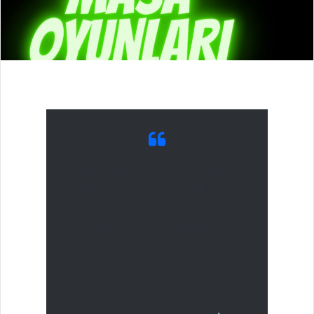
Fen Bilimleri dersinde
öğrendiğimiz konuları
masa oyunları ile
işbirliği içinde grup
çalışması, etkileşim
içinde pekiştirip daha
kalıcı hale getirir.