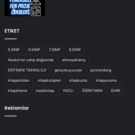
ETİKET
5.SINIF
6.SINIF
7.SINIF
8.SINIF
Alaska'nın vahşi doğasında
altınayaklanış
EĞİTİMDE TEKNOLOJİ
gençokuyucular
jacklondong
kitapalıntıları
kitapkulüpleri
kitapkurdu
kitapyorumu
kitapönerisi
klasikkitap
YAZILI
ÖĞRETMEN
İDARİ
Reklamlar