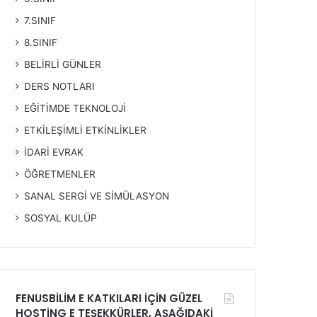
7.SINIF
8.SINIF
BELİRLİ GÜNLER
DERS NOTLARI
EĞİTİMDE TEKNOLOJİ
ETKİLEŞİMLİ ETKİNLİKLER
İDARİ EVRAK
ÖĞRETMENLER
SANAL SERGİ VE SİMÜLASYON
SOSYAL KULÜP
FENUSBİLİM E KATKILARI İÇİN GÜZEL
HOSTİNG E TEŞEKKÜRLER, AŞAĞIDAKİ