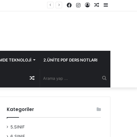
Facebook
Instagram
Kayıt
Rastgele
Kenar
Ol
Makale
Bölmesi
İMDE TEKNOLOJİ
2.ÜNİTE PDF DERS NOTLARI
Rastgele
Arama
Makale
yap
Kategoriler
...
5.SINIF
6.SINIF