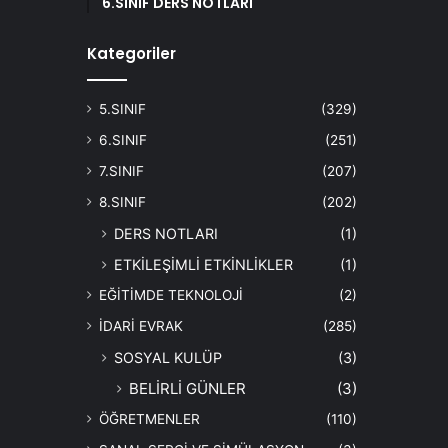
6.SINIF DERS NOTLARI
Kategoriler
5.SINIF
(329)
6.SINIF
(251)
7.SINIF
(207)
8.SINIF
(202)
DERS NOTLARI
(1)
ETKİLEŞİMLİ ETKİNLİKLER
(1)
EĞİTİMDE TEKNOLOJİ
(2)
İDARİ EVRAK
(285)
SOSYAL KULÜP
(3)
BELİRLİ GÜNLER
(3)
ÖĞRETMENLER
(110)