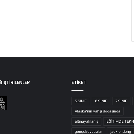
İŞTİRİLENLER
ETİKET
5.SINIF
6.SINIF
7.SINIF
Alaska'nın vahşi doğasında
altınayaklanış
EĞİTİMDE TEKN
gençokuyucular
jacklondong