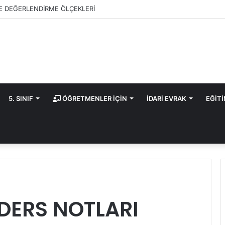
E DEĞERLENDİRME ÖLÇEKLERİ
5. SINIF
ÖĞRETMENLER İÇİN
İDARİ EVRAK
EĞİT
E DERS NOTLARI