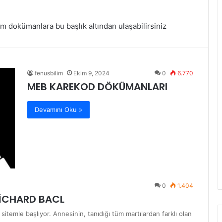
tüm dokümanlara bu başlık altından ulaşabilirsiniz
fenusbilim
Ekim 9, 2024
0
6.770
MEB KAREKOD DÖKÜMANLARI
Devamını Oku »
0
1.404
RİCHARD BACL
sitemle başlıyor. Annesinin, tanıdığı tüm martılardan farklı olan