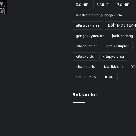
5.SINIF
6.SINIF
7.SINIF
Alaska'nın vahşi doğasında
altınayaklanış
EĞİTİMDE TEKN
gençokuyucular
jacklondong
kitapalıntıları
kitapkulüpleri
kitapkurdu
kitapyorumu
kitapönerisi
klasikkitap
YA
ÖĞRETMEN
İDARİ
Reklamlar