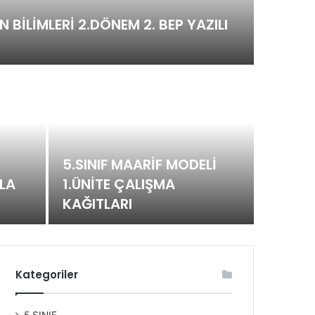
EN BİLİMLERİ 2.DÖNEM 2. BEP YAZILI
5.S
5.SINIF MAARİF MODELİ
DLA
1.ÜNİTE ÇALIŞMA
ÇAL
KAĞITLARI
Kategoriler