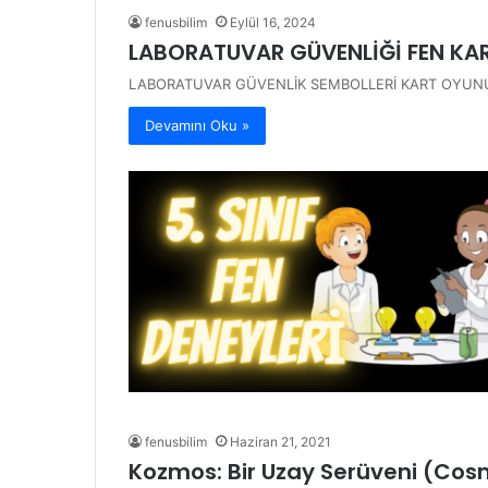
fenusbilim
Eylül 16, 2024
LABORATUVAR GÜVENLİĞİ FEN KA
LABORATUVAR GÜVENLİK SEMBOLLERİ KART OYUN
Devamını Oku »
fenusbilim
Haziran 21, 2021
Kozmos: Bir Uzay Serüveni (Co