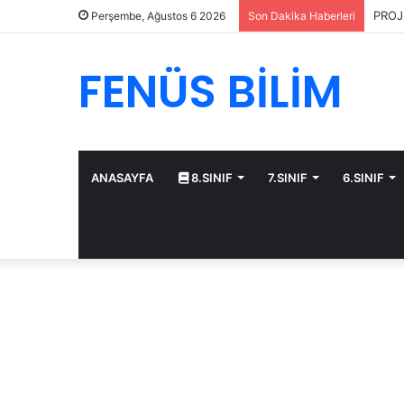
PROJ
Perşembe, Ağustos 6 2026
Son Dakika Haberleri
FENÜS BİLİM
ANASAYFA
8.SINIF
7.SINIF
6.SINIF