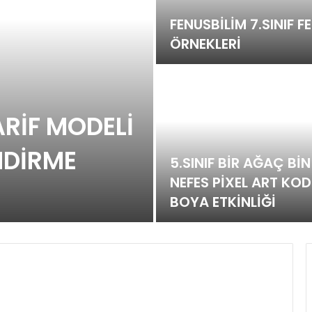
FENUSBİLİM 7.SINIF F
ÖRNEKLERİ
ARİF MODELİ
NDİRME
5.SINIF BİR AĞAÇ BİN
NEFES PİXEL ART KO
BOYA ETKİNLİĞİ