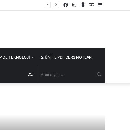
Facebook
Instagram
Kayıt
Rastgele
Kenar
Ol
Makale
Bölmesi
İMDE TEKNOLOJİ
2.ÜNİTE PDF DERS NOTLARI
Rastgele
Arama
Makale
yap
...