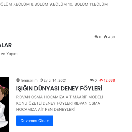
BÖLÜM 7.BÖLÜM 8.BÖLÜM 9.BÖLÜM 10. BÖLÜM 11.BÖLÜM
0
439
ALAR
ı ve Yapımı
fenusbilim
Eylül 14, 2021
0
12.638
IŞIĞIN DÜNYASI DENEY FÖYLERİ
RIDVAN OSMA HOCAMIZA AİT MAARİF MODELİ
KONU ÖZETLİ DENEY FÖYLERİ RIDVAN OSMA
HOCAMIZA AİT FEN DENEYLERİ
Devamını Oku »