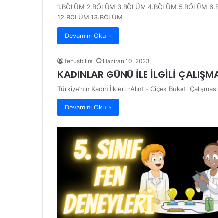
1.BÖLÜM 2.BÖLÜM 3.BÖLÜM 4.BÖLÜM 5.BÖLÜM 6.
12.BÖLÜM 13.BÖLÜM
Devamını Oku »
fenusbilim
Haziran 10, 2023
KADINLAR GÜNÜ İLE İLGİLİ ÇALIŞM
Türkiye’nin Kadın İlkleri -Alıntı- Çiçek Buketi Çalışmas
Devamını Oku »