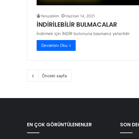
fenusbilim
Haziran 14, 2021
İNDİRİLEBİLİR BULMACALAR
İndirmek için İNDİR butonuna basmanız yeterlidir
Devamını Oku »
Önceki sayfa
EN ÇOK GÖRÜNTÜLENENLER
SON DEĞ