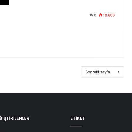
0
10.800
Sonraki sayfa
İŞTİRİLENLER
ETİKET