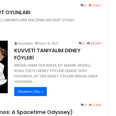
0
2.930
RT OYUNLARI
U LABORATUVAR MALZEMELERİ KART OYUNU
fenusbilim
Eylül 14, 2021
0
13.047
KUVVETİ TANIYALIM DENEY
FÖYLERİ
RIDVAN OSMA HOCAMIZA AİT MAARİF MODELİ
KONU ÖZETLİ DENEY FÖYLERİ CENGİZ DOST
HOCAMIZA AİT FEN DENEY FÖYLERİ RIDVAN OSMA
HOCAMIZA…
Devamını Oku »
0
3.958
smos: A Spacetime Odyssey)