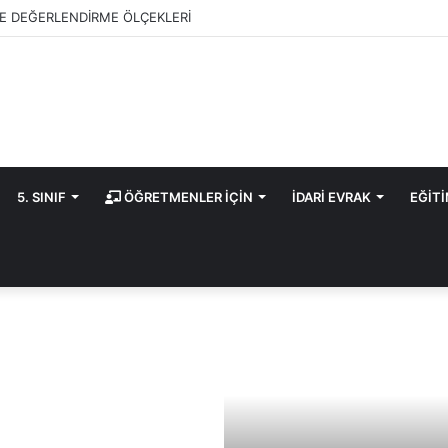
E DEĞERLENDİRME ÖLÇEKLERİ
5. SINIF
ÖĞRETMENLER İÇİN
İDARİ EVRAK
EĞİT