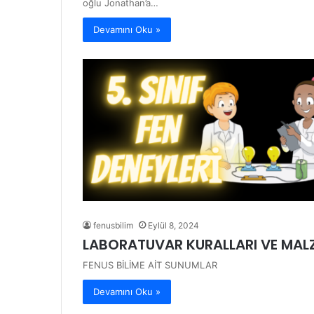
oğlu Jonathan’a…
Devamını Oku »
fenusbilim
Eylül 8, 2024
LABORATUVAR KURALLARI VE MAL
FENUS BİLİME AİT SUNUMLAR
Devamını Oku »