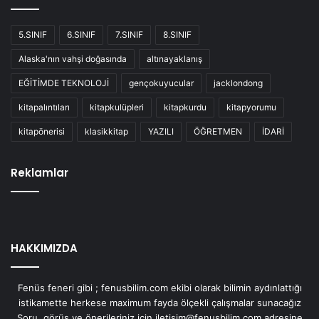
5.SINIF
6.SINIF
7.SINIF
8.SINIF
Alaska'nın vahşi doğasında
altınayaklanış
EĞİTİMDE TEKNOLOJİ
gençokuyucular
jacklondong
kitapalıntıları
kitapkulüpleri
kitapkurdu
kitapyorumu
kitapönerisi
klasikkitap
YAZILI
ÖĞRETMEN
İDARİ
Reklamlar
HAKKIMIZDA
Fenüs feneri gibi ; fenusbilim.com ekibi olarak bilimin aydınlattığı
istikamette herkese maximum fayda ölçekli çalışmalar sunacağız
Soru, görüş ve önerileriniz için iletisim@fenusbilim.com adresine