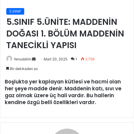
5.SINIF
5.SINIF 5.ÜNİTE: MADDENİN
DOĞASI 1. BÖLÜM MADDENİN
TANECİKLİ YAPISI
Bir
fenusbilim
Mart 20, 2025
1
2.756
e-
Bir dakikadan az
posta
Boşlukta yer kaplayan kütlesi ve hacmi olan
göndermek
her şeye
madde
denir. Maddenin katı, sıvı ve
gaz olmak üzere üç hali vardır. Bu hallerin
kendine özgü belli özellikleri vardır.