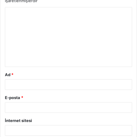
işaretlenmişlerdir
Y
o
r
u
m
*
Ad
*
E-posta
*
İnternet sitesi