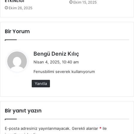
ETKİNLİĞİ
Ekim 15, 2025
Ekim 26, 2025
Bir Yorum
d
Bengü Deniz Kılıç
e
Nisan 4, 2025, 10:40 am
d
Fenusbilimi severek kullanıyorum
i
k
Yanıtla
i
:
Bir yanıt yazın
E-posta adresiniz yayınlanmayacak.
Gerekli alanlar
*
ile