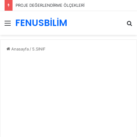
PROJE DEĞERLENDİRME ÖLÇEKLERİ
FENUSBİLİM
Menü
A
y
...
Anasayfa
/
5.SINIF