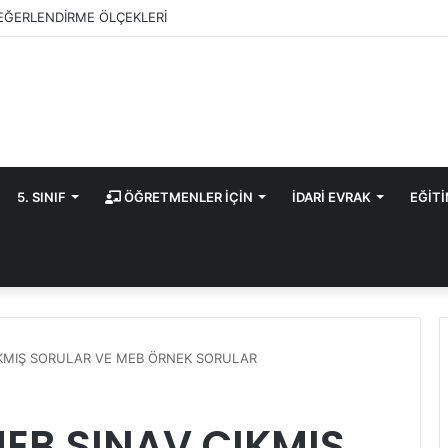
EĞERLENDİRME ÖLÇEKLERİ
5. SINIF
ÖĞRETMENLER İÇİN
İDARİ EVRAK
EĞİT
ÇIKMIŞ SORULAR VE MEB ÖRNEK SORULAR
 MEB SINAV ÇIKMIŞ