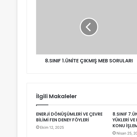
8.SINIF 1.ÜNİTE ÇIKMIŞ MEB SORULARI
İlgili Makaleler
ENERJİ DÖNÜŞÜMLERİ VE ÇEVRE
8.SINIF 7.Ü
BİLİMİ FEN DENEY FÖYLERİ
YÜKLERİ VE 
KONU İŞLE
Ekim 12, 2025
Nisan 25, 2