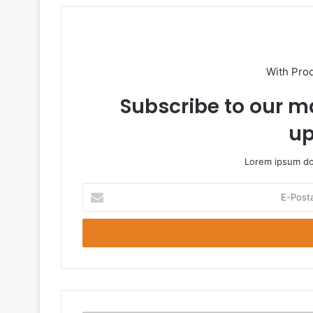
With Pro
Subscribe to our ma
up
Lorem ipsum dol
E-
Posta
adresinizi
giriniz