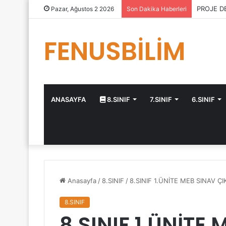
PROJE D
Pazar, Ağustos 2 2026
Son Dakika Haberleri
FENUSBİLİM
ANASAYFA
8.SINIF
7.SINIF
6.SINIF
Anasayfa
/
8.SINIF
/
8.SINIF 1.ÜNİTE MEB SINAV 
8.SINIF
8.SINIF 1.ÜNİTE