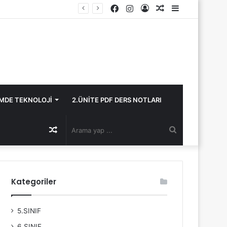
Facebook
Instagram
Kayıt
Rastgele
Kenar
Ol
Makale
Bölmesi
İMDE TEKNOLOJİ
2.ÜNİTE PDF DERS NOTLARI
Rastgele
Arama
Makale
yap
Kategoriler
...
5.SINIF
6.SINIF