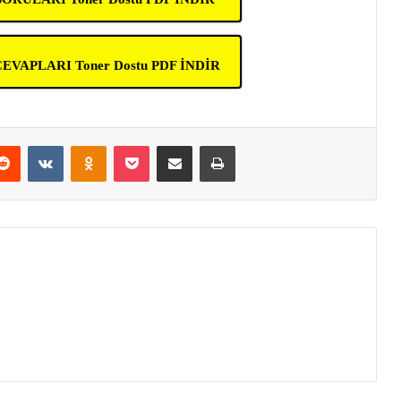
EVAPLARI Toner Dostu PDF İNDİR
erest
Reddit
VKontakte
Odnoklassniki
Pocket
E-Posta ile paylaş
Yazdır
am