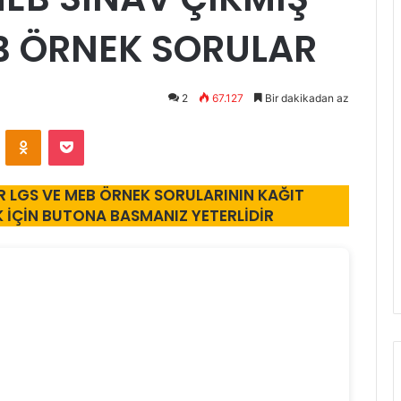
B ÖRNEK SORULAR
2
67.127
Bir dakikadan az
VKontakte
Odnoklassniki
Pocket
R LGS VE MEB ÖRNEK SORULARININ KAĞIT
K IÇIN BUTONA BASMANIZ YETERLIDIR