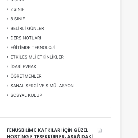
7.SINIF
8.SINIF
BELİRLİ GÜNLER
DERS NOTLARI
EĞİTİMDE TEKNOLOJİ
ETKİLEŞİMLİ ETKİNLİKLER
İDARİ EVRAK
ÖĞRETMENLER
SANAL SERGİ VE SİMÜLASYON
SOSYAL KULÜP
FENUSBİLİM E KATKILARI İÇİN GÜZEL
HOSTİNG E TEŞEKKÜRLER, AŞAĞIDAKİ