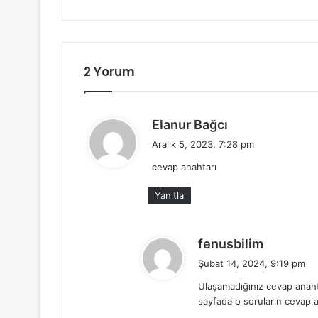
2 Yorum
d
Elanur Bağcı
e
Aralık 5, 2023, 7:28 pm
d
cevap anahtarı
i
k
Yanıtla
i
:
d
fenusbilim
e
Şubat 14, 2024, 9:19 pm
d
Ulaşamadığınız cevap anaht
i
sayfada o soruların cevap a
k