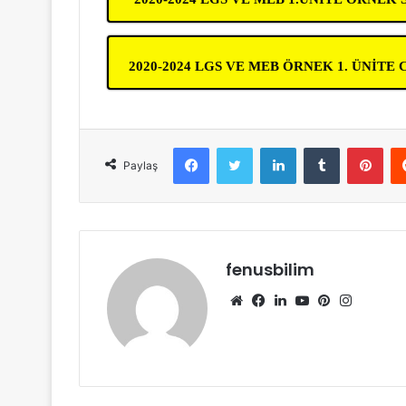
2020-2024 LGS VE MEB ÖRNEK 1. ÜNİTE C
Facebook
Twitter
LinkedIn
Tumblr
Pint
Paylaş
fenusbilim
Web
Facebook
LinkedIn
YouTube
Pinterest
Instagr
sitesi