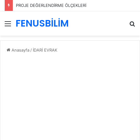
PROJE DEĞERLENDİRME ÖLÇEKLERİ
FENUSBİLİM
Menü
A
y
...
Anasayfa
/
İDARİ EVRAK