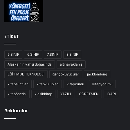
ETİKET
5.SINIF
6.SINIF
7.SINIF
8.SINIF
Alaska'nın vahşi doğasında
altınayaklanış
EĞİTİMDE TEKNOLOJİ
gençokuyucular
jacklondong
kitapalıntıları
kitapkulüpleri
kitapkurdu
kitapyorumu
kitapönerisi
klasikkitap
YAZILI
ÖĞRETMEN
İDARİ
Reklamlar