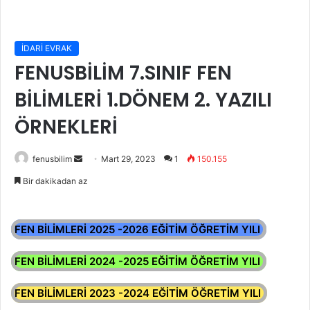
İDARİ EVRAK
FENUSBİLİM 7.SINIF FEN
BİLİMLERİ 1.DÖNEM 2. YAZILI
ÖRNEKLERİ
Bir
fenusbilim
Mart 29, 2023
1
150.155
e-
Bir dakikadan az
posta
göndermek
FEN BİLİMLERİ 2025 -2026 EĞİTİM ÖĞRETİM YILI
FEN BİLİMLERİ 2024 -2025 EĞİTİM ÖĞRETİM YILI
FEN BİLİMLERİ 2023 -2024 EĞİTİM ÖĞRETİM YILI