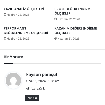
YAZILI ANALİZ ÖLÇEKLERİ
PROJE DEĞERLENDİRME
ÖLÇEKLERİ
Haziran 22, 2026
Haziran 22, 2026
PERFORMANS
KAZANIM DEĞERLENDİRME
DEĞERLENDİRME ÖLÇEKLERİ
ÖLÇEKLERİ
Haziran 22, 2026
Haziran 21, 2026
Bir Yorum
d
kayseri paraşüt
e
Ocak 5, 2024, 5:58 am
d
elinize sağlık
i
k
Yanıtla
i