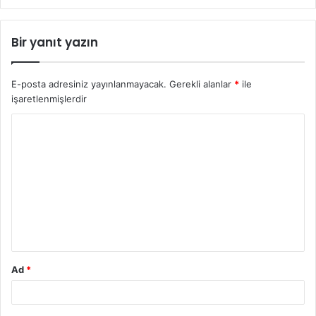
:
Bir yanıt yazın
E-posta adresiniz yayınlanmayacak.
Gerekli alanlar
*
ile
işaretlenmişlerdir
Y
o
r
u
m
*
Ad
*