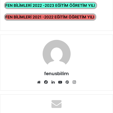
FEN BİLİMLERİ 2022 -2023 EĞİTİM ÖĞRETİM YILI
FEN BİLİMLERİ 2021 -2022 EĞİTİM ÖĞRETİM YILI
fenusbilim
Web
Facebook
LinkedIn
YouTube
Pinterest
Instagram
sitesi