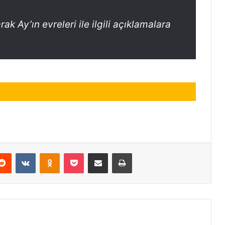
rak Ay’ın evreleri ile ilgili açıklamalara
erest
Reddit
VKontakte
Odnoklassniki
Pocket
E-Posta ile paylaş
Yazdır