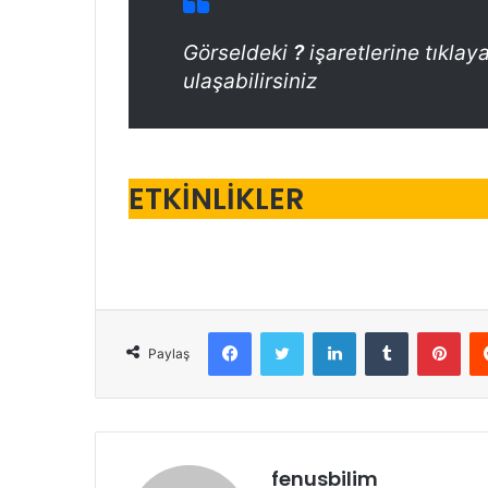
Görseldeki
?
işaretlerine tıklaya
ulaşabilirsiniz
ETKİNLİKLER
Facebook
Twitter
LinkedIn
Tumblr
Pint
Paylaş
fenusbilim