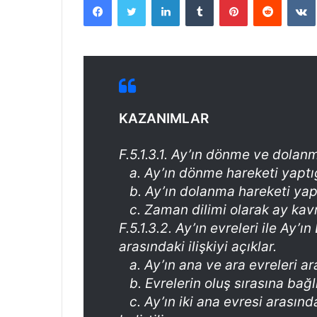
posta
göndermek
KAZANIMLAR
F.5.1.3.1. Ay’ın dönme ve dolanm
a. Ay’ın dönme hareketi yaptığı 
b. Ay’ın dolanma hareketi yaptığ
c. Zaman dilimi olarak ay kavr
F.5.1.3.2. Ay’ın evreleri ile Ay
arasındaki ilişkiyi açıklar.
a. Ay’ın ana ve ara evreleri arası
b. Evrelerin oluş sırasına bağlı o
c. Ay’ın iki ana evresi arasınd