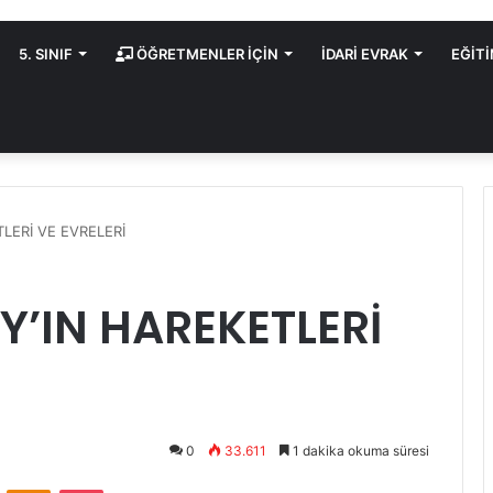
5. SINIF
ÖĞRETMENLER İÇİN
İDARİ EVRAK
EĞİT
TLERİ VE EVRELERİ
AY’IN HAREKETLERİ
0
33.611
1 dakika okuma süresi
VKontakte
Odnoklassniki
Pocket