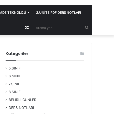
İMDE TEKNOLOJİ
2.ÜNİTE PDF DERS NOTLARI
Rastgele
Arama
Makale
yap
Kategoriler
...
5.SINIF
6.SINIF
7.SINIF
8.SINIF
BELİRLİ GÜNLER
DERS NOTLARI