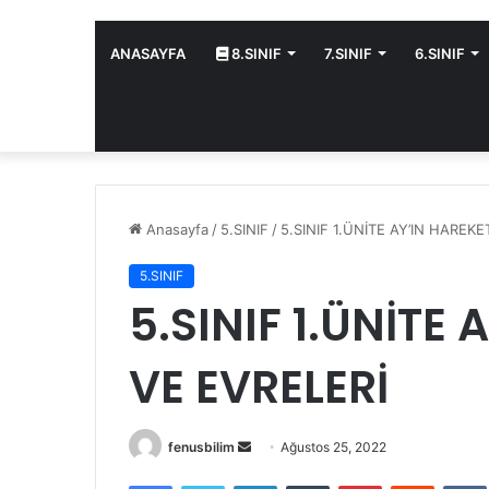
ANASAYFA
8.SINIF
7.SINIF
6.SINIF
Anasayfa
/
5.SINIF
/
5.SINIF 1.ÜNİTE AY’IN HAREKE
5.SINIF
5.SINIF 1.ÜNİTE 
VE EVRELERİ
Bir
fenusbilim
Ağustos 25, 2022
e-
Facebook
Twitter
LinkedIn
Tumblr
Pinterest
Reddit