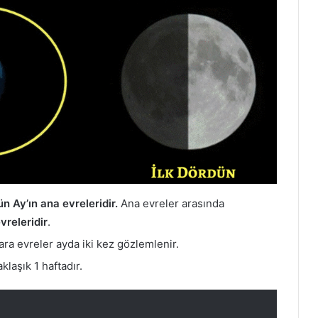
n Ay’ın ana evreleridir.
Ana evreler arasında
vreleridir
.
ra evreler ayda iki kez gözlemlenir.
klaşık 1 haftadır.