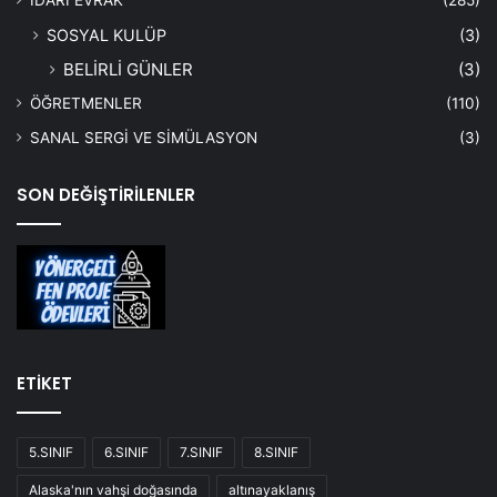
İDARİ EVRAK
(285)
SOSYAL KULÜP
(3)
BELİRLİ GÜNLER
(3)
ÖĞRETMENLER
(110)
SANAL SERGİ VE SİMÜLASYON
(3)
SON DEĞİŞTİRİLENLER
ETİKET
5.SINIF
6.SINIF
7.SINIF
8.SINIF
Alaska'nın vahşi doğasında
altınayaklanış