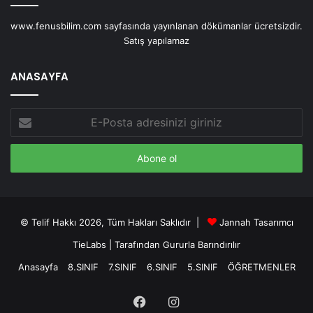
www.fenusbilim.com sayfasında yayınlanan dökümanlar ücretsizdir.
Satış yapılamaz
ANASAYFA
E-
Posta
adresinizi
giriniz
© Telif Hakkı 2026, Tüm Hakları Saklıdır |
Jannah Tasarımcı
TieLabs
| Tarafından Gururla Barındırılır
Anasayfa
8.SINIF
7.SINIF
6.SINIF
5.SINIF
ÖĞRETMENLER
Facebook
Instagram