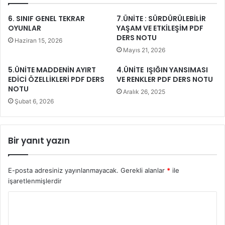
6. SINIF GENEL TEKRAR
7.ÜNİTE : SÜRDÜRÜLEBİLİR
OYUNLAR
YAŞAM VE ETKİLEŞİM PDF
DERS NOTU
Haziran 15, 2026
Mayıs 21, 2026
5.ÜNİTE MADDENİN AYIRT
4.ÜNİTE IŞIĞIN YANSIMASI
EDİCİ ÖZELLİKLERİ PDF DERS
VE RENKLER PDF DERS NOTU
NOTU
Aralık 26, 2025
Şubat 6, 2026
Bir yanıt yazın
E-posta adresiniz yayınlanmayacak.
Gerekli alanlar
*
ile
işaretlenmişlerdir
Y
o