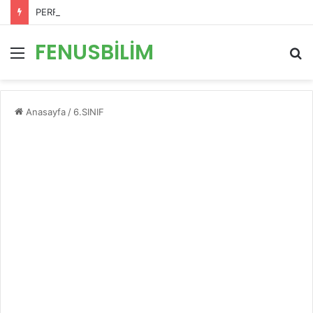
PERFORMANS DEĞERLENDİRME ÖLÇEKLERİ
FENUSBİLİM
Menü
A
y
...
Anasayfa
/
6.SINIF