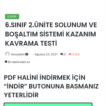
6.SINIF
6.SINIF 2.ÜNİTE SOLUNUM VE
BOŞALTIM SİSTEMİ KAZANIM
KAVRAMA TESTİ
Bir
fenusbilim
Ağustos 23, 2021
0
4.100
e-
Bir dakikadan az
posta
göndermek
PDF HALİNİ İNDİRMEK İÇİN
“İNDİR” BUTONUNA BASMANIZ
YETERLİDİR