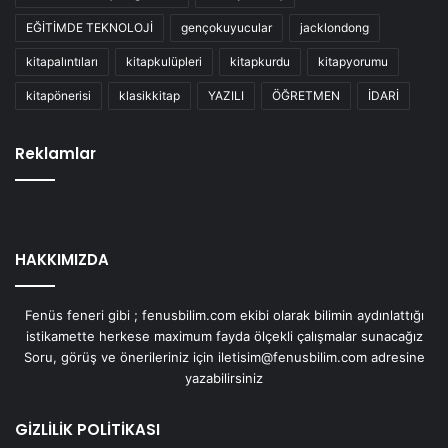
EĞİTİMDE TEKNOLOJİ
gençokuyucular
jacklondong
kitapalıntıları
kitapkulüpleri
kitapkurdu
kitapyorumu
kitapönerisi
klasikkitap
YAZILI
ÖĞRETMEN
İDARİ
Reklamlar
HAKKIMIZDA
Fenüs feneri gibi ; fenusbilim.com ekibi olarak bilimin aydınlattığı
istikamette herkese maximum fayda ölçekli çalışmalar sunacağız
Soru, görüş ve önerileriniz için iletisim@fenusbilim.com adresine
yazabilirsiniz
GİZLİLİK POLİTİKASI