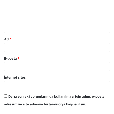
r
u
m
*
Ad
*
E-posta
*
İnternet sitesi
Daha sonraki yorumlarımda kullanılması için adım, e-posta
adresim ve site adresim bu tarayıcıya kaydedilsin.