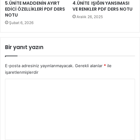
5.ÜNİTE MADDENİN AYIRT
4.ÜNİTE IŞIĞIN YANSIMASI
EDİCİ ÖZELLİKLERİ PDF DERS
VE RENKLER PDF DERS NOTU
NOTU
Aralık 26, 2025
Şubat 6, 2026
Bir yanıt yazın
E-posta adresiniz yayınlanmayacak.
Gerekli alanlar
*
ile
işaretlenmişlerdir
Y
o
r
u
m
*