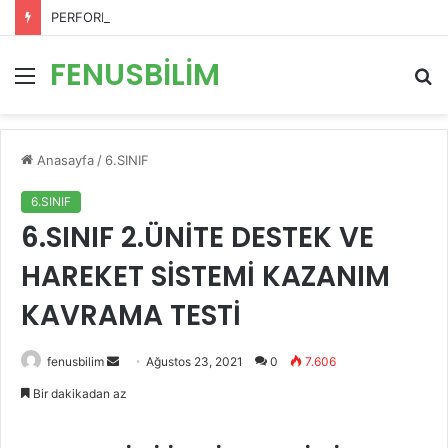
PERFORMANS DEĞERLENDİRME ÖLÇEKLERİ
FENUSBİLİM
Menü
A
y
...
Anasayfa
/
6.SINIF
6.SINIF
6.SINIF 2.ÜNİTE DESTEK VE
HAREKET SİSTEMİ KAZANIM
KAVRAMA TESTİ
Bir
fenusbilim
Ağustos 23, 2021
0
7.606
e-
Bir dakikadan az
posta
göndermek