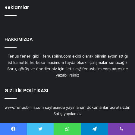
Reklamlar
HAKKIMIZDA
Fenüs feneri gibi ; fenusbilim.com ekibi olarak bilimin aydınlattığı
istikamette herkese maximum fayda ölçekli çalışmalar sunacağız
Soru, görüş ve önerileriniz için iletisim@fenusbilim.com adresine
yazabilirsiniz
GİZLİLİK POLİTİKASI
www.fenusbilim.com sayfasında yayınlanan dökümanlar ücretsizdir.
Satış yapılamaz
ANASAYFA
Facebook
Twitter
WhatsApp
Telegram
Viber