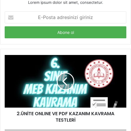
Lorem ipsum dolor sit amet, consectetur.
E-
Posta
adresinizi
giriniz
2.ÜNİTE ONLINE VE PDF KAZANIM KAVRAMA
TESTLERİ