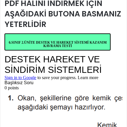
PDF HALİNİ İNDİRMEK İÇİN
AŞAĞIDAKİ BUTONA BASMANIZ
YETERLİDİR
6.SINIF 2.ÜNİTE DESTEK VE HAREKET SİSTEMİ KAZANIM
KAVRAMA TESTİ