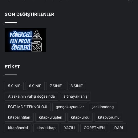
SON DEĞİŞTİRİLENLER
ETİKET
5.SINIF
6.SINIF
7.SINIF
8.SINIF
Alaska'nın vahşi doğasında
altınayaklanış
EĞİTİMDE TEKNOLOJİ
gençokuyucular
jacklondong
kitapalıntıları
kitapkulüpleri
kitapkurdu
kitapyorumu
kitapönerisi
klasikkitap
YAZILI
ÖĞRETMEN
İDARİ