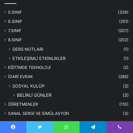
5.SINIF
(329)
6.SINIF
(251)
7.SINIF
(207)
8.SINIF
(202)
DERS NOTLARI
(1)
ETKİLEŞİMLİ ETKİNLİKLER
(1)
EĞİTİMDE TEKNOLOJİ
(2)
İDARİ EVRAK
(285)
SOSYAL KULÜP
(3)
BELİRLİ GÜNLER
(3)
ÖĞRETMENLER
(110)
SANAL SERGİ VE SİMÜLASYON
(3)
SON DEĞİŞTİRİLENLER
Facebook
Twitter
WhatsApp
Telegram
Viber