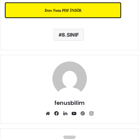
Ders Notu PDF İNDİR
8.SINIF
fenusbilim
Web
Facebook
LinkedIn
YouTube
Pinterest
Instagram
sitesi