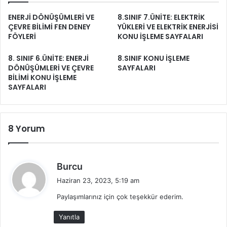
ENERJİ DÖNÜŞÜMLERİ VE
8.SINIF 7.ÜNİTE: ELEKTRİK
ÇEVRE BİLİMİ FEN DENEY
YÜKLERİ VE ELEKTRİK ENERJİSİ
FÖYLERİ
KONU İŞLEME SAYFALARI
8. SINIF 6.ÜNİTE: ENERJİ
8.SINIF KONU İŞLEME
DÖNÜŞÜMLERİ VE ÇEVRE
SAYFALARI
BİLİMİ KONU İŞLEME
SAYFALARI
8 Yorum
d
Burcu
e
Haziran 23, 2023, 5:19 am
d
Paylaşımlarınız için çok teşekkür ederim.
i
k
Yanıtla
i