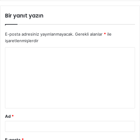
Bir yanıt yazın
E-posta adresiniz yayınlanmayacak.
Gerekli alanlar
*
ile
işaretlenmişlerdir
Y
o
r
u
m
*
Ad
*
E-posta
*