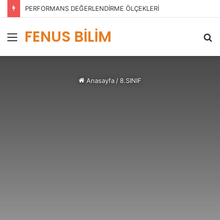
PERFORMANS DEĞERLENDİRME ÖLÇEKLERİ
FENUS BİLİM
Menü
A
y
...
Anasayfa
/
8.SINIF