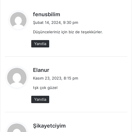
:
d
fenusbilim
e
Şubat 14, 2024, 9:30 pm
d
Düşünceleriniz için biz de teşekkürler.
i
k
Yanıtla
i
:
d
Elanur
e
Kasım 23, 2023, 8:15 pm
d
tşk çok güzel
i
k
Yanıtla
i
:
d
Şikayetciyim
e