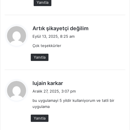
Yanıtla
i
:
d
Artık şikayetçi değilim
e
Eylül 13, 2025, 8:25 am
d
Çok teşekkürler
i
k
Yanıtla
i
:
d
lujain karkar
e
Aralık 27, 2025, 3:07 pm
d
bu uygulamayi 5 yildir kullaniyorum ve tatli bir
i
uygulama
k
i
Yanıtla
: