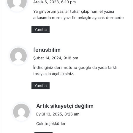
Aralık 6, 2023, 6:10 pm
d
Ya giriyorum yazılar tuhaf çıkıp hani el yazısı
i
arkasında norml yazı fln anlaşılmayacak derecede
k
i
Yanıtla
:
d
fenusbilim
e
Şubat 14, 2024, 9:18 pm
d
İndirdiginiz ders notunu google da yada farklı
i
tarayıcıda açabilirsiniz.
k
i
Yanıtla
:
d
Artık şikayetçi değilim
e
Eylül 13, 2025, 8:26 am
d
Çok teşekkürler
i
k