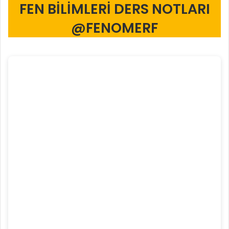
FEN BİLİMLERİ DERS NOTLARI
@FENOMERF