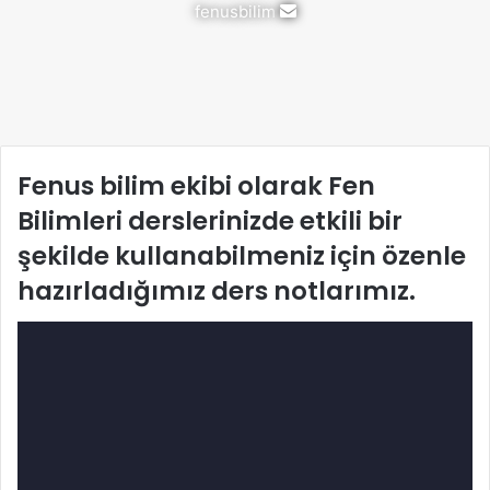
Bir
fenusbilim
e-
posta
göndermek
Fenus bilim ekibi olarak Fen
Bilimleri derslerinizde etkili bir
şekilde kullanabilmeniz için özenle
hazırladığımız ders notlarımız.