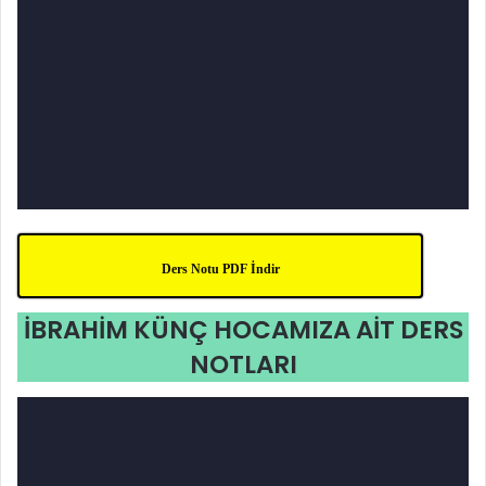
Ders Notu PDF İndir
İBRAHİM KÜNÇ HOCAMIZA AİT DERS
NOTLARI