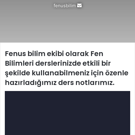
Bir
fenusbilim
e-
posta
göndermek
Fenus bilim ekibi olarak Fen
Bilimleri derslerinizde etkili bir
şekilde kullanabilmeniz için özenle
hazırladığımız ders notlarımız.