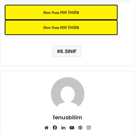
Ders Notu PDF İNDİR
Ders Notu PDF İNDİR
8.SINIF
fenusbilim
Web
Facebook
LinkedIn
YouTube
Pinterest
Instagram
sitesi