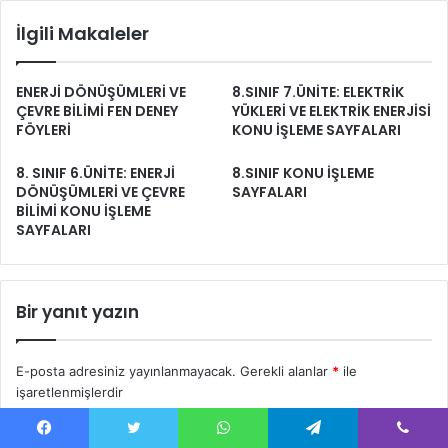
İlgili Makaleler
ENERJİ DÖNÜŞÜMLERİ VE
8.SINIF 7.ÜNİTE: ELEKTRİK
ÇEVRE BİLİMİ FEN DENEY
YÜKLERİ VE ELEKTRİK ENERJİSİ
FÖYLERİ
KONU İŞLEME SAYFALARI
8. SINIF 6.ÜNİTE: ENERJİ
8.SINIF KONU İŞLEME
DÖNÜŞÜMLERİ VE ÇEVRE
SAYFALARI
BİLİMİ KONU İŞLEME
SAYFALARI
Bir yanıt yazın
E-posta adresiniz yayınlanmayacak.
Gerekli alanlar
*
ile
işaretlenmişlerdir
Y
Facebook
Twitter
WhatsApp
Telegram
Viber