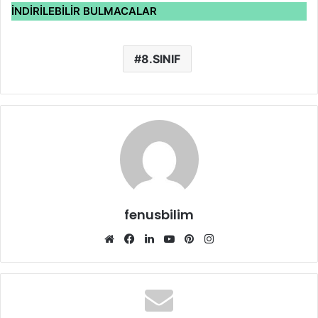
İNDİRİLEBİLİR BULMACALAR
8.SINIF
fenusbilim
Web
Facebook
LinkedIn
YouTube
Pinterest
Instagram
sitesi