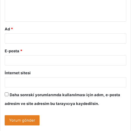
m
*
Ad
*
E-posta
*
İnternet sitesi
Daha sonraki yorumlarımda kullanılması için adım, e-posta
adresim ve site adresim bu tarayıcıya kaydedilsin.