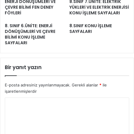
ENERJİ DÖNÜŞÜMLERİ VE
8.SINIF 7.ÜNİTE: ELEKTRİK
ÇEVRE BİLİMİ FEN DENEY
YÜKLERİ VE ELEKTRİK ENERJİSİ
FÖYLERİ
KONU İŞLEME SAYFALARI
8. SINIF 6.ÜNİTE: ENERJİ
8.SINIF KONU İŞLEME
DÖNÜŞÜMLERİ VE ÇEVRE
SAYFALARI
BİLİMİ KONU İŞLEME
SAYFALARI
Bir yanıt yazın
E-posta adresiniz yayınlanmayacak.
Gerekli alanlar
*
ile
işaretlenmişlerdir
Y
o
r
u