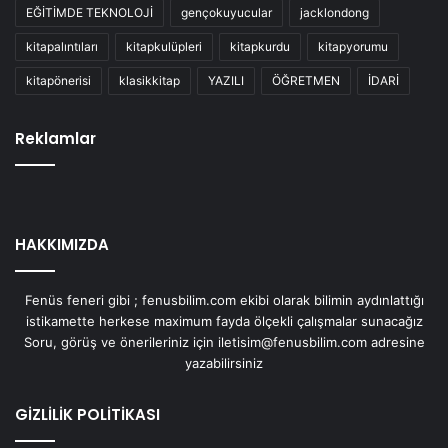
EĞİTİMDE TEKNOLOJİ
gençokuyucular
jacklondong
kitapalıntıları
kitapkulüpleri
kitapkurdu
kitapyorumu
kitapönerisi
klasikkitap
YAZILI
ÖĞRETMEN
İDARİ
Reklamlar
HAKKIMIZDA
Fenüs feneri gibi ; fenusbilim.com ekibi olarak bilimin aydınlattığı
istikamette herkese maximum fayda ölçekli çalışmalar sunacağız
Soru, görüş ve önerileriniz için iletisim@fenusbilim.com adresine
yazabilirsiniz
GİZLİLİK POLİTİKASI