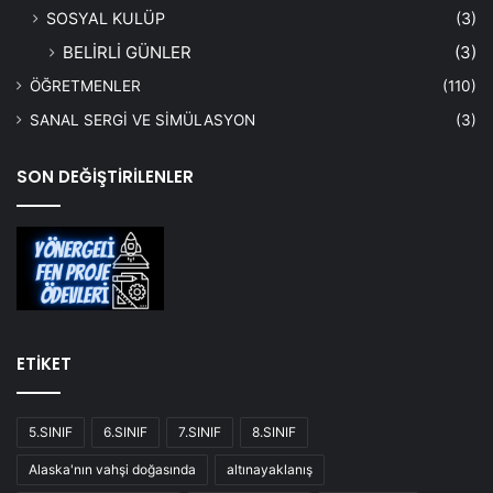
SOSYAL KULÜP
(3)
BELİRLİ GÜNLER
(3)
ÖĞRETMENLER
(110)
SANAL SERGİ VE SİMÜLASYON
(3)
SON DEĞİŞTİRİLENLER
ETİKET
5.SINIF
6.SINIF
7.SINIF
8.SINIF
Alaska'nın vahşi doğasında
altınayaklanış