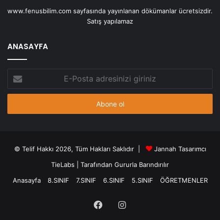
www.fenusbilim.com sayfasında yayınlanan dökümanlar ücretsizdir.
Satış yapılamaz
ANASAYFA
E-
Posta
adresinizi
giriniz
© Telif Hakkı 2026, Tüm Hakları Saklıdır |
Jannah Tasarımcı
TieLabs
| Tarafından Gururla Barındırılır
Anasayfa
8.SINIF
7.SINIF
6.SINIF
5.SINIF
ÖĞRETMENLER
Facebook
Instagram