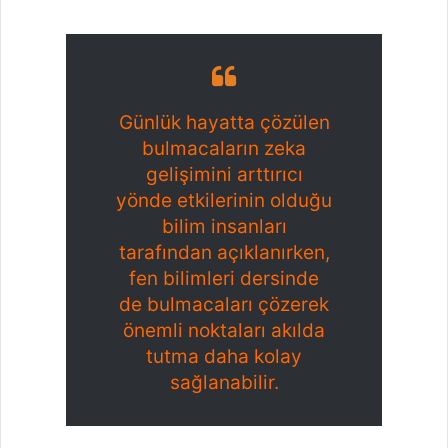
Günlük hayatta çözülen
bulmacaların zeka
gelişimini arttırıcı
yönde etkilerinin olduğu
bilim insanları
tarafından açıklanırken,
fen bilimleri dersinde
de bulmacaları çözerek
önemli noktaları akılda
tutma daha kolay
sağlanabilir.