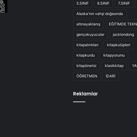
5.SINIF
6.SINIF
7.SINIF
Alaska'nın vahşi doğasında
altınayaklanış
EĞİTİMDE TEKN
gençokuyucular
jacklondong
kitapalıntıları
kitapkulüpleri
kitapkurdu
kitapyorumu
kitapönerisi
klasikkitap
YA
ÖĞRETMEN
İDARİ
Reklamlar