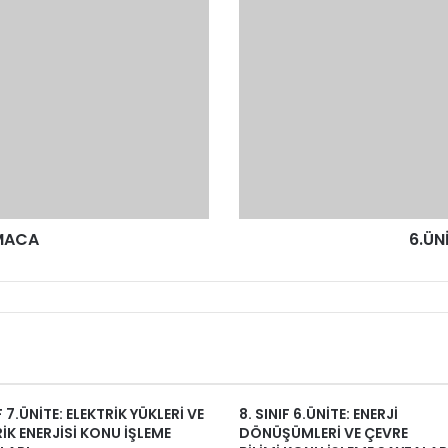
LMACA
6.ÜN
F 7.ÜNİTE: ELEKTRİK YÜKLERİ VE
8. SINIF 6.ÜNİTE: ENERJİ
İK ENERJİSİ KONU İŞLEME
DÖNÜŞÜMLERİ VE ÇEVRE