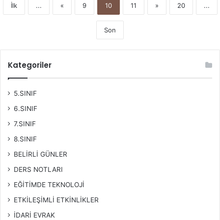
İlk
...
«
9
10
11
»
20
...
Son
Kategoriler
5.SINIF
6.SINIF
7.SINIF
8.SINIF
BELİRLİ GÜNLER
DERS NOTLARI
EĞİTİMDE TEKNOLOJİ
ETKİLEŞİMLİ ETKİNLİKLER
İDARİ EVRAK