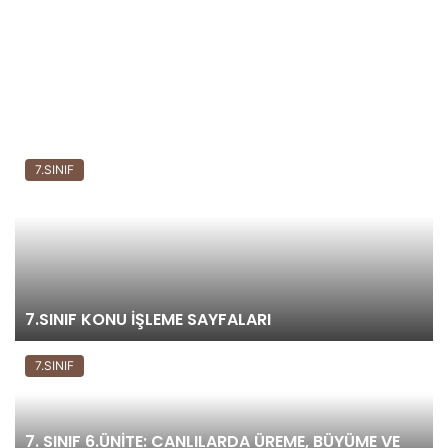
7.SINIF
7.SINIF KONU İŞLEME SAYFALARI
7.SINIF
7. SINIF 6.ÜNİTE: CANLILARDA ÜREME, BÜYÜME VE