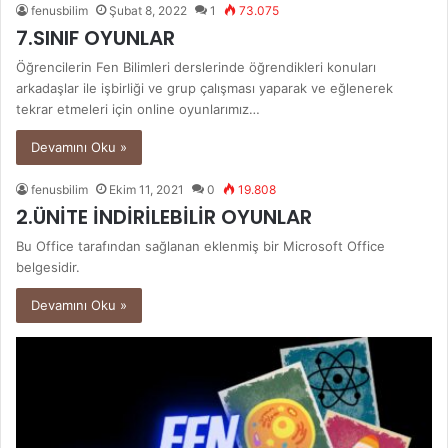
fenusbilim
Şubat 8, 2022
1
73.075
7.SINIF OYUNLAR
Öğrencilerin Fen Bilimleri derslerinde öğrendikleri konuları
arkadaşlar ile işbirliği ve grup çalışması yaparak ve eğlenerek
tekrar etmeleri için online oyunlarımız…
Devamını Oku »
fenusbilim
Ekim 11, 2021
0
19.808
2.ÜNİTE İNDİRİLEBİLİR OYUNLAR
Bu Office tarafından sağlanan eklenmiş bir Microsoft Office
belgesidir.
Devamını Oku »