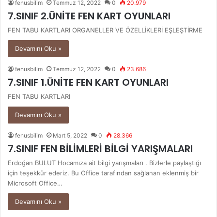
fenusbilim
Temmuz 12, 2022
0
20.979
7.SINIF 2.ÜNİTE FEN KART OYUNLARI
FEN TABU KARTLARI ORGANELLER VE ÖZELLİKLERİ EŞLEŞTİRME
Devamını Oku »
fenusbilim
Temmuz 12, 2022
0
23.686
7.SINIF 1.ÜNİTE FEN KART OYUNLARI
FEN TABU KARTLARI
Devamını Oku »
fenusbilim
Mart 5, 2022
0
28.366
7.SINIF FEN BİLİMLERİ BİLGİ YARIŞMALARI
Erdoğan BULUT Hocamıza ait bilgi yarışmaları . Bizlerle paylaştığı
için teşekkür ederiz. Bu Office tarafından sağlanan eklenmiş bir
Microsoft Office…
Devamını Oku »