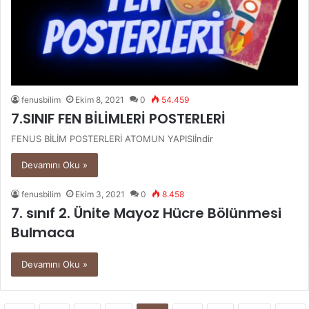
fenusbilim
Ekim 8, 2021
0
54.459
7.SINIF FEN BİLİMLERİ POSTERLERİ
FENUS BİLİM POSTERLERİ ATOMUN YAPISIİndir
Devamını Oku »
fenusbilim
Ekim 3, 2021
0
8.458
7. sınıf 2. Ünite Mayoz Hücre Bölünmesi
Bulmaca
Devamını Oku »