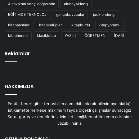
Alaska'nın vahşi doğasında
altınayaklanış
EĞİTİMDE TEKNOLOJİ
gençokuyucular
jacklondong
kitapalıntıları
kitapkulüpleri
kitapkurdu
kitapyorumu
kitapönerisi
klasikkitap
YAZILI
ÖĞRETMEN
İDARİ
Reklamlar
HAKKIMIZDA
Fenüs feneri gibi ; fenusbilim.com ekibi olarak bilimin aydınlattığı
istikamette herkese maximum fayda ölçekli çalışmalar sunacağız
Soru, görüş ve önerileriniz için iletisim@fenusbilim.com adresine
yazabilirsiniz