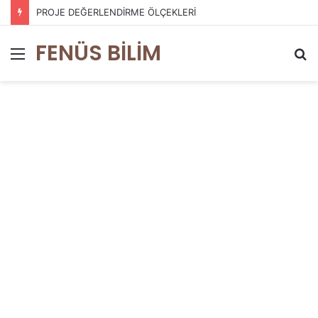
PROJE DEĞERLENDİRME ÖLÇEKLERİ
FENÜS BİLİM
Menü
A
y
...