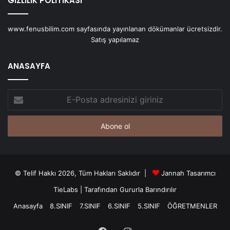
GİZLİLİK POLİTİKASI
www.fenusbilim.com sayfasında yayınlanan dökümanlar ücretsizdir.
Satış yapılamaz
ANASAYFA
E-
Posta
adresinizi
giriniz
© Telif Hakkı 2026, Tüm Hakları Saklıdır |
Jannah Tasarımcı
TieLabs
| Tarafından Gururla Barındırılır
Anasayfa
8.SINIF
7.SINIF
6.SINIF
5.SINIF
ÖĞRETMENLER