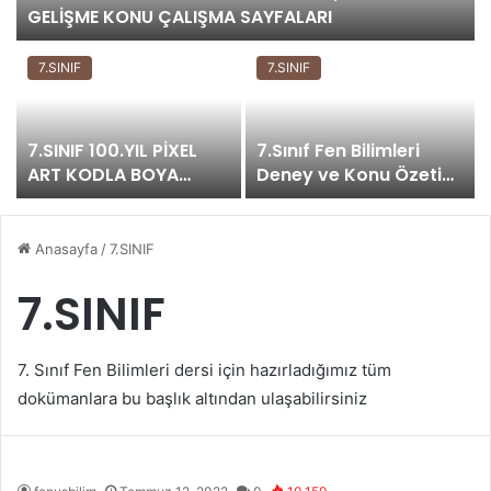
GELİŞME KONU ÇALIŞMA SAYFALARI
7.SINIF
7.SINIF
7.SINIF 100.YIL PİXEL
7.Sınıf Fen Bilimleri
ART KODLA BOYA
Deney ve Konu Özeti
ETKİNLİĞİ
Kitabı- Rıdvan Osma
Anasayfa
/
7.SINIF
7.SINIF
7. Sınıf Fen Bilimleri dersi için hazırladığımız tüm
dokümanlara bu başlık altından ulaşabilirsiniz