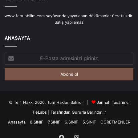
www.fenusbilim.com sayfasında yayınlanan dökümanlar ücretsizdir.
Satış yapılamaz
ANASAYFA
E-
Posta
adresinizi
giriniz
© Telif Hakkı 2026, Tüm Hakları Saklıdır |
Jannah Tasarımcı
TieLabs
| Tarafından Gururla Barındırılır
Anasayfa
8.SINIF
7.SINIF
6.SINIF
5.SINIF
ÖĞRETMENLER
Facebook
Instagram