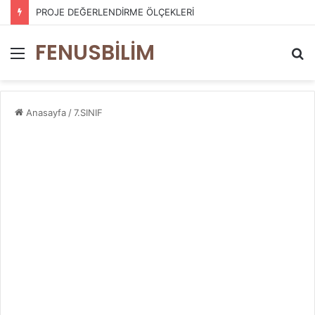
PROJE DEĞERLENDİRME ÖLÇEKLERİ
FENUSBİLİM
Menü
A
y
...
Anasayfa
/
7.SINIF