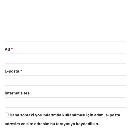
r
u
m
*
Ad
*
E-posta
*
İnternet sitesi
Daha sonraki yorumlarımda kullanılması için adım, e-posta
adresim ve site adresim bu tarayıcıya kaydedilsin.