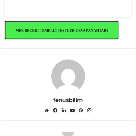
MEB BECERİ TEMELLİ TESTLER CEVAP ANAHTARI
fenusbilim
Web
Facebook
LinkedIn
YouTube
Pinterest
Instagram
sitesi