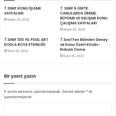
7.SINIF KONU İŞLEME
7. SINIF 6.ÜNİTE:
SAYFALARI
CANLILARDA ÜREME,
BÜYÜME VE GELİŞME KONU
Nisan 25, 2025
ÇALIŞMA SAYFALARI
Nisan 25, 2025
7.SINIF 100.YIL PİXEL ART
7.Sınıf Fen Bilimleri Deney
KODLA BOYA ETKİNLİĞİ
ve Konu Özeti Kitabı-
Rıdvan Osma
Ekim 26, 2023
Eylül 25, 2023
Bir yanıt yazın
E-posta adresiniz yayınlanmayacak.
Gerekli alanlar
*
ile
işaretlenmişlerdir
Y
o