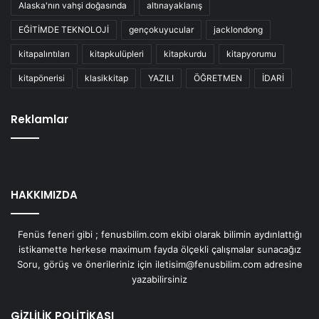
Alaska'nın vahşi doğasında
altınayaklanış
EĞİTİMDE TEKNOLOJİ
gençokuyucular
jacklondong
kitapalıntıları
kitapkulüpleri
kitapkurdu
kitapyorumu
kitapönerisi
klasikkitap
YAZILI
ÖĞRETMEN
İDARİ
Reklamlar
HAKKIMIZDA
Fenüs feneri gibi ; fenusbilim.com ekibi olarak bilimin aydınlattığı
istikamette herkese maximum fayda ölçekli çalışmalar sunacağız
Soru, görüş ve önerileriniz için iletisim@fenusbilim.com adresine
yazabilirsiniz
GİZLİLİK POLİTİKASI