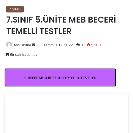
7.SINIF
7.SINIF 5.ÜNİTE MEB BECERİ
TEMELLİ TESTLER
Bir
fenusbilim
Temmuz 12, 2022
0
5.200
e-
Bir dakikadan az
posta
göndermek
5.ÜNİTE MEB BECERİ TEMELLİ TESTLER