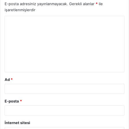
E-posta adresiniz yayınlanmayacak.
Gerekli alanlar
*
ile
işaretlenmişlerdir
Y
o
r
u
m
*
Ad
*
E-posta
*
İnternet sitesi