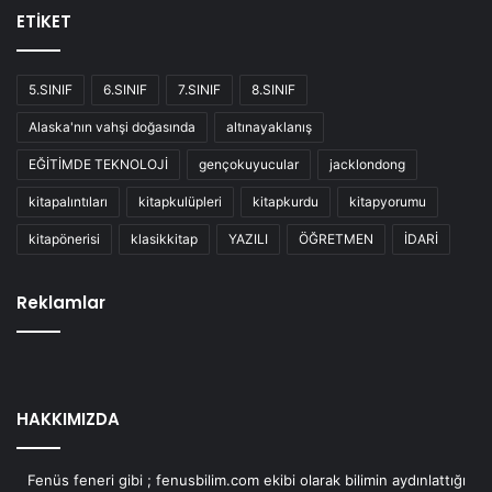
ETİKET
5.SINIF
6.SINIF
7.SINIF
8.SINIF
Alaska'nın vahşi doğasında
altınayaklanış
EĞİTİMDE TEKNOLOJİ
gençokuyucular
jacklondong
kitapalıntıları
kitapkulüpleri
kitapkurdu
kitapyorumu
kitapönerisi
klasikkitap
YAZILI
ÖĞRETMEN
İDARİ
Reklamlar
HAKKIMIZDA
Fenüs feneri gibi ; fenusbilim.com ekibi olarak bilimin aydınlattığı