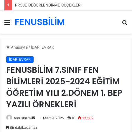
PROJE DEĞERLENDİRME ÖLÇEKLERİ
FENUSBİLİM
Menü
A
y
...
Anasayfa
/
İDARİ EVRAK
İDARİ EVRAK
FENUSBİLİM 7.SINIF FEN
BİLİMLERİ 2025-2024 EĞİTİM
ÖĞRETİM YILI 2.DÖNEM 1. BEP
YAZILI ÖRNEKLERİ
Bir
fenusbilim
Mart 9, 2025
0
13.582
e-
Bir dakikadan az
posta