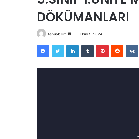
DÖKÜMANLARI
Bir
fenusbilim
Ekim 9, 2024
e-
Facebook
Twitter
LinkedIn
Tumblr
Pinterest
Reddit
posta
göndermek