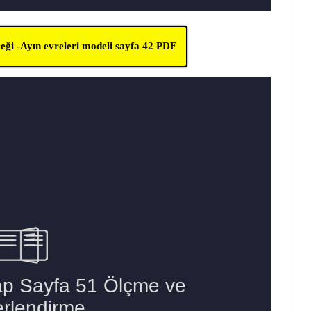
ği -Ayın evreleri modeli sayfa 42 PDF