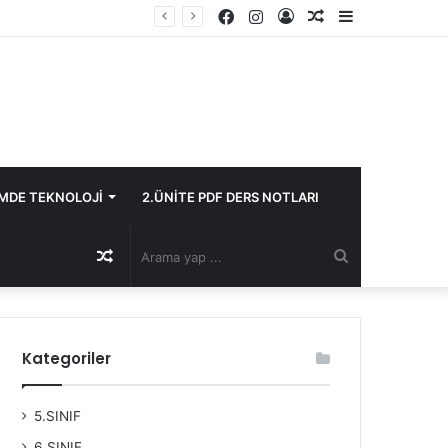
Facebook
Instagram
Kayıt
Rastgele
Kenar
Ol
Makale
Bölmesi
İMDE TEKNOLOJİ
2.ÜNİTE PDF DERS NOTLARI
Rastgele
Arama
Makale
yap
Kategoriler
...
5.SINIF
6.SINIF