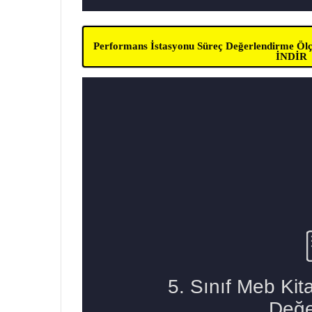
Performans İstasyonu Süreç Değerlendirme Ölçe
İNDİR