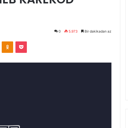
0
5.973
Bir dakikadan az
VKontakte
Odnoklassniki
Pocket