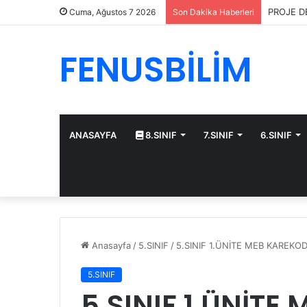
PERFORM
Cuma, Ağustos 7 2026
Son Dakika Haberleri
FENUSBİLİM
ANASAYFA
8.SINIF
7.SINIF
6.SINIF
Anasayfa
/
5.SINIF
/
5.SINIF 1.ÜNİTE MEB KAREK
5.SINIF
5.SINIF 1.ÜNİTE