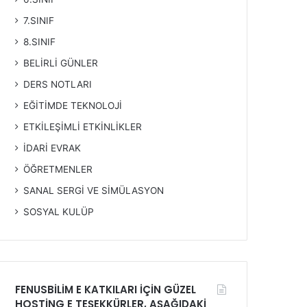
7.SINIF
8.SINIF
BELİRLİ GÜNLER
DERS NOTLARI
EĞİTİMDE TEKNOLOJİ
ETKİLEŞİMLİ ETKİNLİKLER
İDARİ EVRAK
ÖĞRETMENLER
SANAL SERGİ VE SİMÜLASYON
SOSYAL KULÜP
FENUSBİLİM E KATKILARI İÇİN GÜZEL
HOSTİNG E TEŞEKKÜRLER, AŞAĞIDAKİ