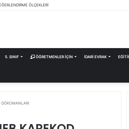
ANS DEĞERLENDİRME ÖLÇEKLERİ
5. SINIF
ÖĞRETMENLER İÇİN
İDARİ EVRAK
EĞİT
OD DÖKÜMANLARI
 MEB KAREKOD