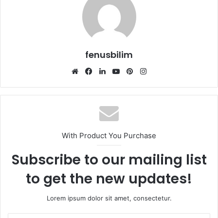
fenusbilim
Web
Facebook
LinkedIn
YouTube
Pinterest
Instagram
sitesi
With Product You Purchase
Subscribe to our mailing list
to get the new updates!
Lorem ipsum dolor sit amet, consectetur.
E-