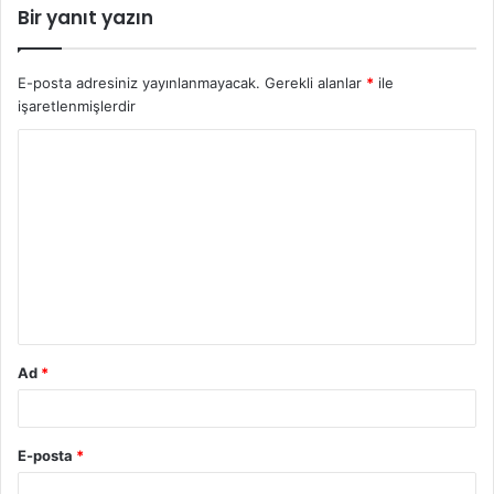
Bir yanıt yazın
E-posta adresiniz yayınlanmayacak.
Gerekli alanlar
*
ile
işaretlenmişlerdir
Y
o
r
u
m
*
Ad
*
E-posta
*