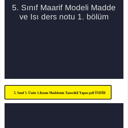
5. Sınıf 5. Ünite 1.Kısım Maddenin Tanecikli Yapısı pdf İNDİR