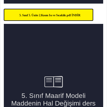
5. Sınıf 5. Ünite 2.Kısım Isı ve Sıcaklık pdf İNDİR