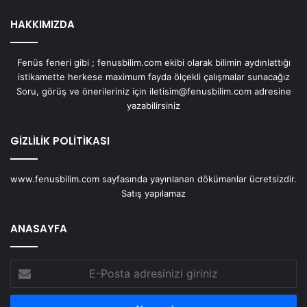
HAKKIMIZDA
Fenüs feneri gibi ; fenusbilim.com ekibi olarak bilimin aydınlattığı
istikamette herkese maximum fayda ölçekli çalışmalar sunacağız
Soru, görüş ve önerileriniz için iletisim@fenusbilim.com adresine
yazabilirsiniz
GİZLİLİK POLİTİKASI
www.fenusbilim.com sayfasında yayınlanan dökümanlar ücretsizdir.
Satış yapılamaz
ANASAYFA
E-
Posta
adresinizi