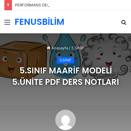
PERFORMANS DEĞERLENDİRME ÖLÇEKLERİ
FENUSBİLİM
Menü
A
y
...
Anasayfa
/
5.SINIF
5.SINIF
5.SINIF MAARİF MODELİ
5.ÜNİTE PDF DERS NOTLARI