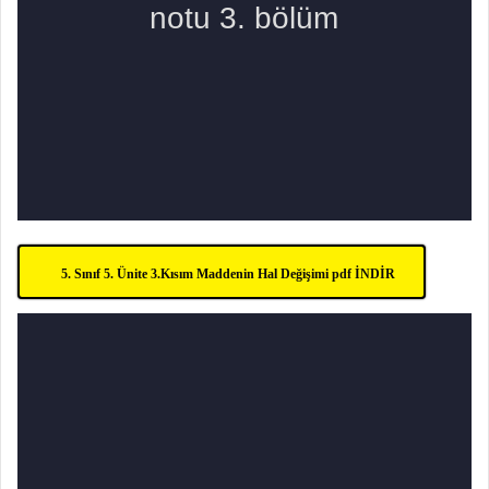
5. Sınıf 5. Ünite 3.Kısım Maddenin Hal Değişimi pdf İNDİR