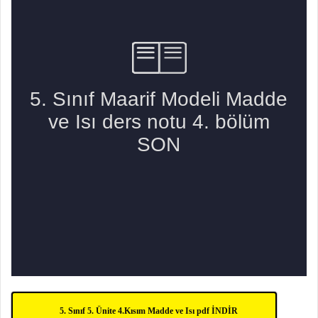
5. Sınıf 5. Ünite 4.Kısım Madde ve Isı pdf İNDİR