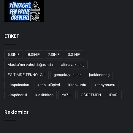
ETİKET
5.SINIF
6.SINIF
7.SINIF
8.SINIF
Alaska'nın vahşi doğasında
altınayaklanış
EĞİTİMDE TEKNOLOJİ
gençokuyucular
jacklondong
kitapalıntıları
kitapkulüpleri
kitapkurdu
kitapyorumu
kitapönerisi
klasikkitap
YAZILI
ÖĞRETMEN
İDARİ
Reklamlar