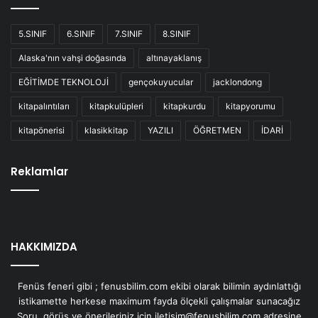
5.SINIF
6.SINIF
7.SINIF
8.SINIF
Alaska'nın vahşi doğasında
altınayaklanış
EĞİTİMDE TEKNOLOJİ
gençokuyucular
jacklondong
kitapalıntıları
kitapkulüpleri
kitapkurdu
kitapyorumu
kitapönerisi
klasikkitap
YAZILI
ÖĞRETMEN
İDARİ
Reklamlar
HAKKIMIZDA
Fenüs feneri gibi ; fenusbilim.com ekibi olarak bilimin aydınlattığı
istikamette herkese maximum fayda ölçekli çalışmalar sunacağız
Soru, görüş ve önerileriniz için iletisim@fenusbilim.com adresine