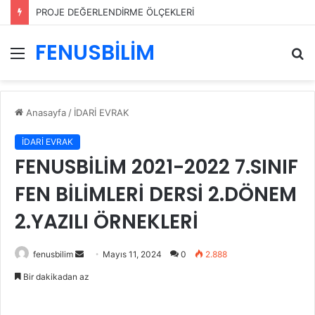
PROJE DEĞERLENDİRME ÖLÇEKLERİ
FENUSBİLİM
Menü
A
y
...
Anasayfa
/
İDARİ EVRAK
İDARİ EVRAK
FENUSBİLİM 2021-2022 7.SINIF
FEN BİLİMLERİ DERSİ 2.DÖNEM
2.YAZILI ÖRNEKLERİ
Bir
fenusbilim
Mayıs 11, 2024
0
2.888
e-
Bir dakikadan az
posta
göndermek