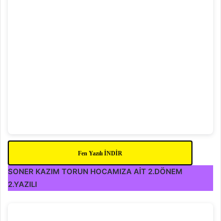
Fen Yazılı İNDİR
SONER KAZIM TORUN HOCAMIZA AİT 2.DÖNEM
2.YAZILI