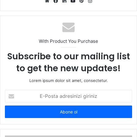
Web
Facebook
LinkedIn
YouTube
Pinterest
Instagram
sitesi
With Product You Purchase
Subscribe to our mailing list
to get the new updates!
Lorem ipsum dolor sit amet, consectetur.
E-
Posta
adresinizi
giriniz