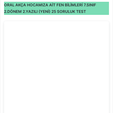
ORAL AKÇA HOCAMIZA AİT FEN BİLİMLERİ 7.SINIF
2.DÖNEM 2.YAZILI (YENİ) 25 SORULUK TEST