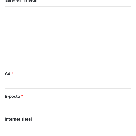
işaretlenmişlerdir
Y
o
r
u
m
*
Ad
*
E-posta
*
İnternet sitesi