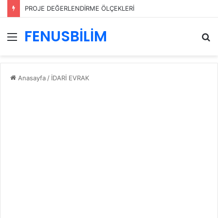
PROJE DEĞERLENDİRME ÖLÇEKLERİ
FENUSBİLİM
Menü
A
y
...
Anasayfa
/
İDARİ EVRAK