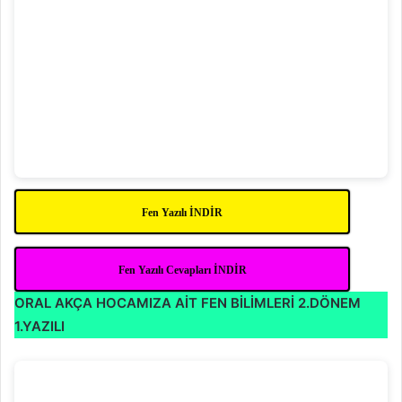
Fen Yazılı İNDİR
Fen Yazılı Cevapları İNDİR
ORAL AKÇA HOCAMIZA AİT FEN BİLİMLERİ 2.DÖNEM
1.YAZILI