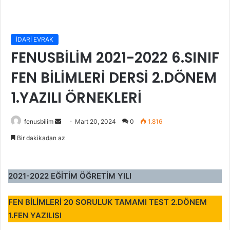
İDARİ EVRAK
FENUSBİLİM 2021-2022 6.SINIF
FEN BİLİMLERİ DERSİ 2.DÖNEM
1.YAZILI ÖRNEKLERİ
Bir
fenusbilim
Mart 20, 2024
0
1.816
e-
Bir dakikadan az
posta
göndermek
2021-2022 EĞİTİM ÖĞRETİM YILI
FEN BİLİMLERİ
20 SORULUK TAMAMI TEST
2.DÖNEM
1.
FEN YAZILISI