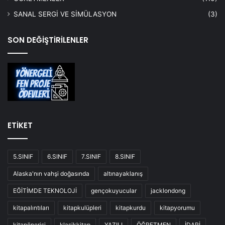
SANAL SERGİ VE SİMÜLASYON
(3)
SON DEĞİŞTİRİLENLER
ETİKET
5.SINIF
6.SINIF
7.SINIF
8.SINIF
Alaska'nın vahşi doğasında
altınayaklanış
EĞİTİMDE TEKNOLOJİ
gençokuyucular
jacklondong
kitapalıntıları
kitapkulüpleri
kitapkurdu
kitapyorumu
kitapönerisi
klasikkitap
YAZILI
ÖĞRETMEN
İDARİ