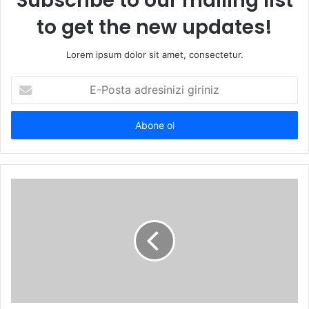
Subscribe to our mailing list
to get the new updates!
Lorem ipsum dolor sit amet, consectetur.
E-
Posta
adresinizi
giriniz