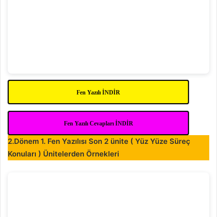
Fen Yazılı İNDİR
Fen Yazılı Cevapları İNDİR
2.Dönem 1. Fen Yazılısı Son 2 ünite ( Yüz Yüze Süreç
Konuları ) Ünitelerden Örnekleri