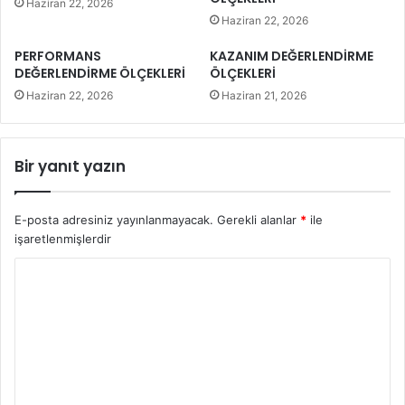
Haziran 22, 2026
Haziran 22, 2026
PERFORMANS
KAZANIM DEĞERLENDİRME
DEĞERLENDİRME ÖLÇEKLERİ
ÖLÇEKLERİ
Haziran 22, 2026
Haziran 21, 2026
Bir yanıt yazın
E-posta adresiniz yayınlanmayacak.
Gerekli alanlar
*
ile
işaretlenmişlerdir
Y
o
r
u
m