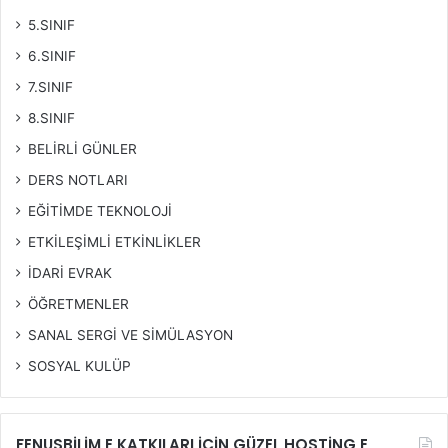
5.SINIF
6.SINIF
7.SINIF
8.SINIF
BELİRLİ GÜNLER
DERS NOTLARI
EĞİTİMDE TEKNOLOJİ
ETKİLEŞİMLİ ETKİNLİKLER
İDARİ EVRAK
ÖĞRETMENLER
SANAL SERGİ VE SİMÜLASYON
SOSYAL KULÜP
FENUSBİLİM E KATKILARI İÇİN GÜZEL HOSTİNG E