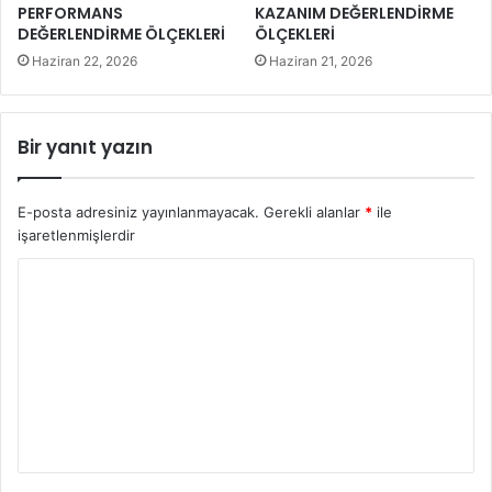
PERFORMANS
KAZANIM DEĞERLENDİRME
DEĞERLENDİRME ÖLÇEKLERİ
ÖLÇEKLERİ
Haziran 22, 2026
Haziran 21, 2026
Bir yanıt yazın
E-posta adresiniz yayınlanmayacak.
Gerekli alanlar
*
ile
işaretlenmişlerdir
Y
o
r
u
m
*