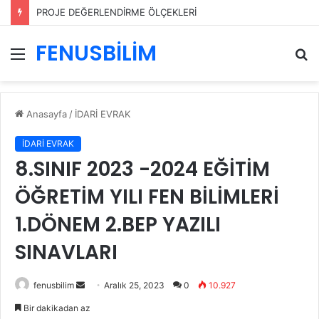
PROJE DEĞERLENDİRME ÖLÇEKLERİ
FENUSBİLİM
Menü
A
y
...
Anasayfa
/
İDARİ EVRAK
İDARİ EVRAK
8.SINIF 2023 -2024 EĞİTİM
ÖĞRETİM YILI FEN BİLİMLERİ
1.DÖNEM 2.BEP YAZILI
SINAVLARI
Bir
fenusbilim
Aralık 25, 2023
0
10.927
e-
Bir dakikadan az
posta