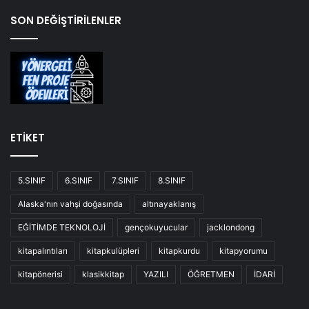
SON DEĞİŞTİRİLENLER
ETİKET
5.SINIF
6.SINIF
7.SINIF
8.SINIF
Alaska'nın vahşi doğasında
altınayaklanış
EĞİTİMDE TEKNOLOJİ
gençokuyucular
jacklondong
kitapalıntıları
kitapkulüpleri
kitapkurdu
kitapyorumu
kitapönerisi
klasikkitap
YAZILI
ÖĞRETMEN
İDARİ