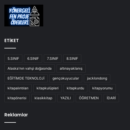
ETİKET
5.SINIF
6.SINIF
7.SINIF
8.SINIF
Alaska'nın vahşi doğasında
altınayaklanış
EĞİTİMDE TEKNOLOJİ
gençokuyucular
jacklondong
kitapalıntıları
kitapkulüpleri
kitapkurdu
kitapyorumu
kitapönerisi
klasikkitap
YAZILI
ÖĞRETMEN
İDARİ
Reklamlar