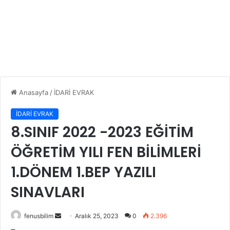
Anasayfa
/
İDARİ EVRAK
İDARİ EVRAK
8.SINIF 2022 -2023 EĞİTİM
ÖĞRETİM YILI FEN BİLİMLERİ
1.DÖNEM 1.BEP YAZILI
SINAVLARI
Bir
fenusbilim
Aralık 25, 2023
0
2.396
e-