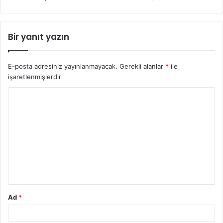
Bir yanıt yazın
E-posta adresiniz yayınlanmayacak.
Gerekli alanlar
*
ile
işaretlenmişlerdir
Y
o
r
u
m
*
Ad
*