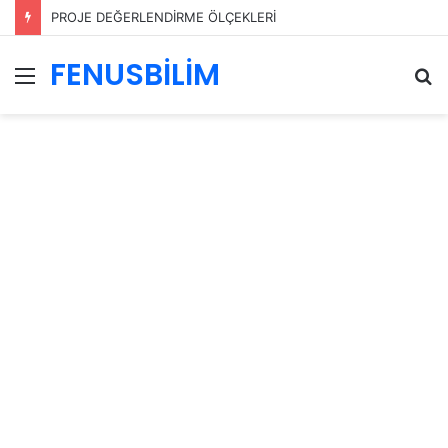
PROJE DEĞERLENDİRME ÖLÇEKLERİ
FENUSBİLİM
Menü
A
y
...