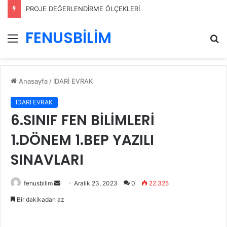
PROJE DEĞERLENDİRME ÖLÇEKLERİ
FENUSBİLİM
Menü
A
y
...
Anasayfa
/
İDARİ EVRAK
İDARİ EVRAK
6.SINIF FEN BİLİMLERİ
1.DÖNEM 1.BEP YAZILI
SINAVLARI
Bir
fenusbilim
Aralık 23, 2023
0
22.325
e-
Bir dakikadan az
posta
göndermek