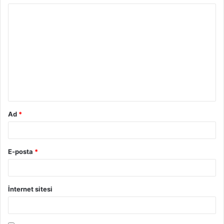
Y
o
r
u
m
*
Ad
*
E-posta
*
İnternet sitesi