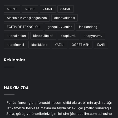
5.SINIF
6.SINIF
7.SINIF
8.SINIF
Alaska'nın vahşi doğasında
altınayaklanış
EĞİTİMDE TEKNOLOJİ
gençokuyucular
jacklondong
kitapalıntıları
kitapkulüpleri
kitapkurdu
kitapyorumu
kitapönerisi
klasikkitap
YAZILI
ÖĞRETMEN
İDARİ
Reklamlar
HAKKIMIZDA
Fenüs feneri gibi ; fenusbilim.com ekibi olarak bilimin aydınlattığı
istikamette herkese maximum fayda ölçekli çalışmalar sunacağız
Soru, görüş ve önerileriniz için iletisim@fenusbilim.com adresine