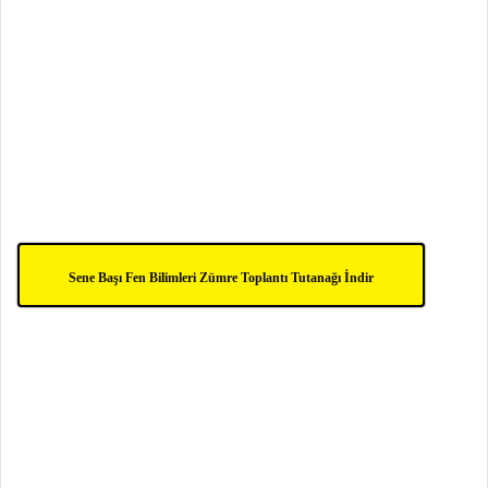
Sene Başı Fen Bilimleri Zümre Toplantı Tutanağı İndir