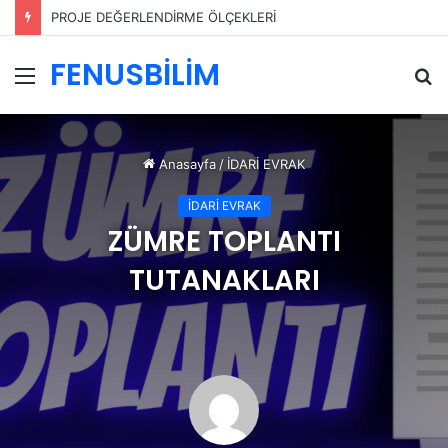
PROJE DEĞERLENDİRME ÖLÇEKLERİ
FENUSBİLİM
Menü
A
y
...
Anasayfa
/
İDARİ EVRAK
İDARİ EVRAK
ZÜMRE TOPLANTI
TUTANAKLARI