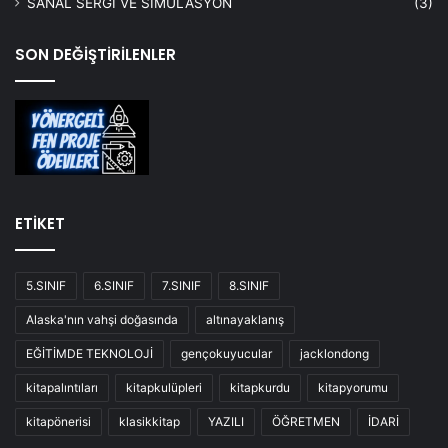
SANAL SERGİ VE SİMÜLASYON
(3)
SON DEĞİŞTİRİLENLER
ETİKET
5.SINIF
6.SINIF
7.SINIF
8.SINIF
Alaska'nın vahşi doğasında
altınayaklanış
EĞİTİMDE TEKNOLOJİ
gençokuyucular
jacklondong
kitapalıntıları
kitapkulüpleri
kitapkurdu
kitapyorumu
kitapönerisi
klasikkitap
YAZILI
ÖĞRETMEN
İDARİ