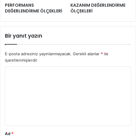
PERFORMANS
KAZANIM DEĞERLENDİRME
DEĞERLENDİRME ÖLÇEKLERİ
ÖLÇEKLERİ
Bir yanıt yazın
E-posta adresiniz yayınlanmayacak.
Gerekli alanlar
*
ile
işaretlenmişlerdir
Y
o
r
u
m
*
Ad
*