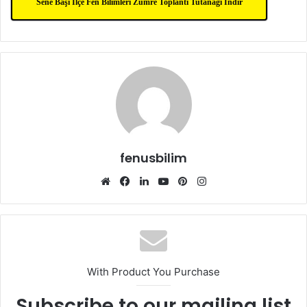
Sene Başı İlçe Fen Bilimleri Zümre Toplantı Tutanağı İndir
fenusbilim
Web
Facebook
LinkedIn
YouTube
Pinterest
Instagram
sitesi
With Product You Purchase
Subscribe to our mailing list