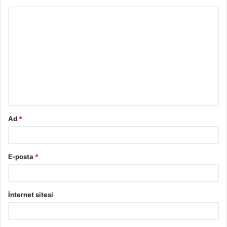
Y
o
r
u
m
*
Ad
*
E-posta
*
İnternet sitesi