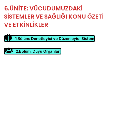
göndermek
6.ÜNİTE: VÜCUDUMUZDAKİ
SİSTEMLER VE SAĞLIĞI
KONU ÖZETİ
VE ETKİNLİKLER
1.Bölüm: Denetleyici ve Düzenleyici Sistem
2.Bölüm: Duyu Organları