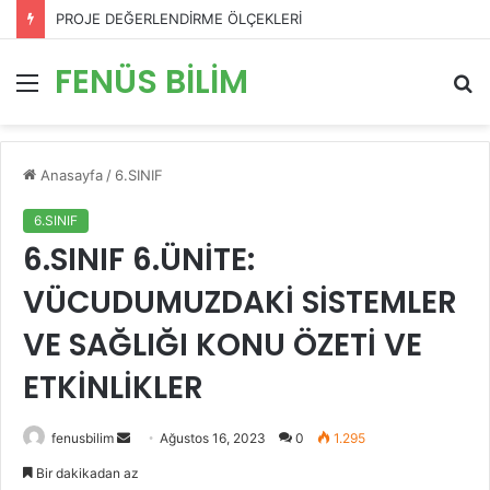
PROJE DEĞERLENDİRME ÖLÇEKLERİ
FENÜS BİLİM
Menü
A
y
...
Anasayfa
/
6.SINIF
6.SINIF
6.SINIF 6.ÜNİTE:
VÜCUDUMUZDAKİ SİSTEMLER
VE SAĞLIĞI KONU ÖZETİ VE
ETKİNLİKLER
Bir
fenusbilim
Ağustos 16, 2023
0
1.295
e-
Bir dakikadan az
posta