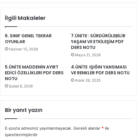
İlgili Makaleler
6. SINIF GENEL TEKRAR
7.ÜNİTE : SÜRDÜRÜLEBİLİR
OYUNLAR
YAŞAM VE ETKİLEŞİM PDF
DERS NOTU
Haziran 15, 2026
Mayıs 21, 2026
5.ÜNİTE MADDENİN AYIRT
4.ÜNİTE IŞIĞIN YANSIMASI
EDİCİ ÖZELLİKLERİ PDF DERS
VE RENKLER PDF DERS NOTU
NOTU
Aralık 26, 2025
Şubat 6, 2026
Bir yanıt yazın
E-posta adresiniz yayınlanmayacak.
Gerekli alanlar
*
ile
işaretlenmişlerdir