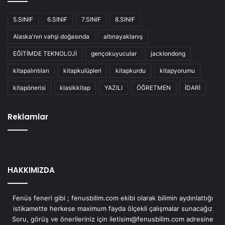
5.SINIF
6.SINIF
7.SINIF
8.SINIF
Alaska'nın vahşi doğasında
altınayaklanış
EĞİTİMDE TEKNOLOJİ
gençokuyucular
jacklondong
kitapalıntıları
kitapkulüpleri
kitapkurdu
kitapyorumu
kitapönerisi
klasikkitap
YAZILI
ÖĞRETMEN
İDARİ
Reklamlar
HAKKIMIZDA
Fenüs feneri gibi ; fenusbilim.com ekibi olarak bilimin aydınlattığı
istikamette herkese maximum fayda ölçekli çalışmalar sunacağız
Soru, görüş ve önerileriniz için iletisim@fenusbilim.com adresine