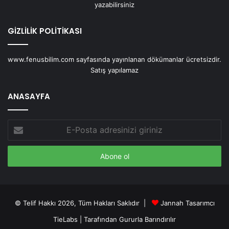
yazabilirsiniz
GİZLİLİK POLİTİKASI
www.fenusbilim.com sayfasında yayınlanan dökümanlar ücretsizdir.
Satış yapılamaz
ANASAYFA
E-
Posta
adresinizi
giriniz
© Telif Hakkı 2026, Tüm Hakları Saklıdır |
Jannah Tasarımcı
TieLabs
| Tarafından Gururla Barındırılır