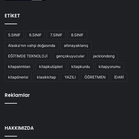
ETİKET
5.SINIF
6.SINIF
7.SINIF
8.SINIF
Alaska'nın vahşi doğasında
altınayaklanış
EĞİTİMDE TEKNOLOJİ
gençokuyucular
jacklondong
kitapalıntıları
kitapkulüpleri
kitapkurdu
kitapyorumu
kitapönerisi
klasikkitap
YAZILI
ÖĞRETMEN
İDARİ
Reklamlar
HAKKIMIZDA