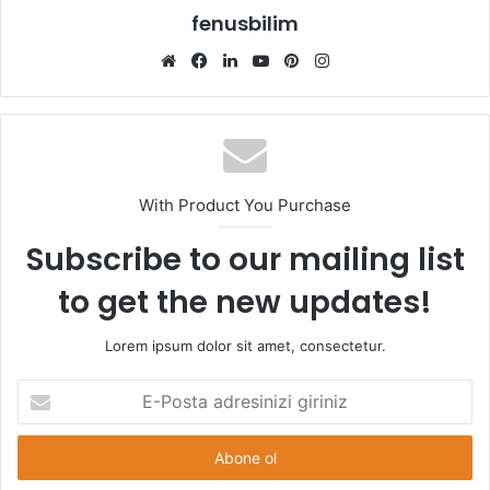
fenusbilim
Web
Facebook
LinkedIn
YouTube
Pinterest
Instagram
sitesi
With Product You Purchase
Subscribe to our mailing list
to get the new updates!
Lorem ipsum dolor sit amet, consectetur.
E-
Posta
adresinizi
giriniz