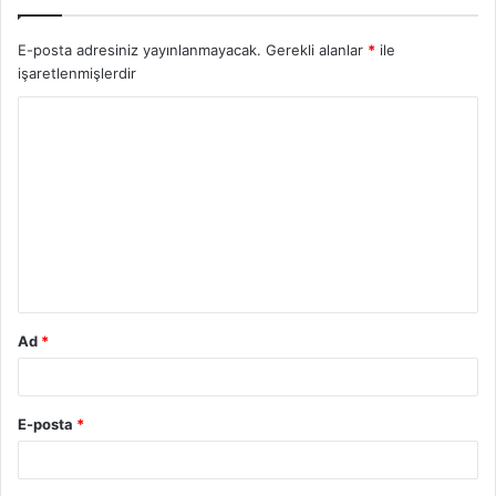
E-posta adresiniz yayınlanmayacak.
Gerekli alanlar
*
ile
işaretlenmişlerdir
Y
o
r
u
m
*
Ad
*
E-posta
*