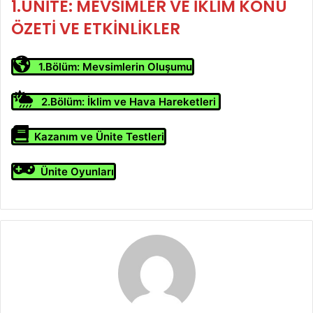
1.ÜNİTE: MEVSİMLER VE İKLİM KONU
ÖZETİ VE ETKİNLİKLER
1.Bölüm: Mevsimlerin Oluşumu
2.Bölüm: İklim ve Hava Hareketleri
Kazanım ve Ünite Testleri
Ünite Oyunları