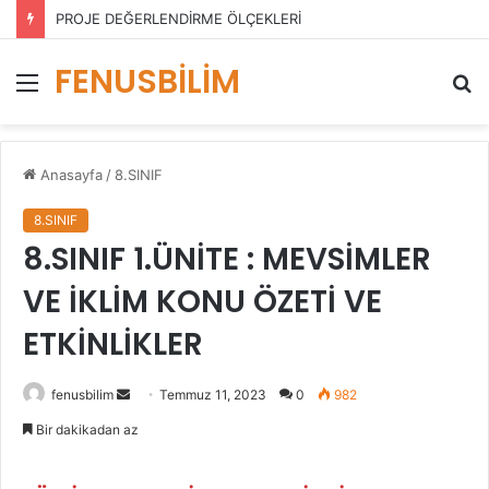
PROJE DEĞERLENDİRME ÖLÇEKLERİ
FENUSBİLİM
Menü
A
y
...
Anasayfa
/
8.SINIF
8.SINIF
8.SINIF 1.ÜNİTE : MEVSİMLER
VE İKLİM KONU ÖZETİ VE
ETKİNLİKLER
Bir
fenusbilim
Temmuz 11, 2023
0
982
e-
Bir dakikadan az
posta
göndermek