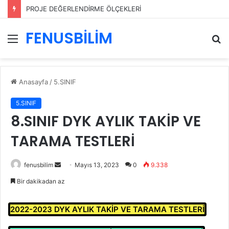
PROJE DEĞERLENDİRME ÖLÇEKLERİ
FENUSBİLİM
Menü
A
y
...
Anasayfa
/
5.SINIF
5.SINIF
8.SINIF DYK AYLIK TAKİP VE
TARAMA TESTLERİ
Bir
fenusbilim
Mayıs 13, 2023
0
9.338
e-
Bir dakikadan az
posta
göndermek
2022-2023 DYK AYLIK TAKİP VE TARAMA TESTLERİ