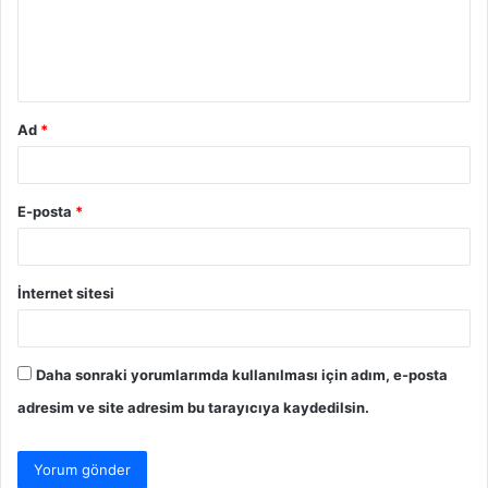
u
m
*
Ad
*
E-posta
*
İnternet sitesi
Daha sonraki yorumlarımda kullanılması için adım, e-posta
adresim ve site adresim bu tarayıcıya kaydedilsin.