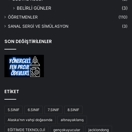
BELİRLİ GÜNLER
(3)
ÖĞRETMENLER
(110)
SANAL SERGİ VE SİMÜLASYON
(3)
SON DEĞİŞTİRİLENLER
ETİKET
5.SINIF
6.SINIF
7.SINIF
8.SINIF
Alaska'nın vahşi doğasında
altınayaklanış
EĞİTİMDE TEKNOLOJİ
gençokuyucular
jacklondong