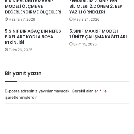
6.SINIF 6. ÜNİTE MAARİF
FENUSBİLİM 7.SINIF FEN
MODELİ ÖLÇME VE
BİLİMLERİ 2.DÖNEM 2. BEP
DEĞERLENDİRME ÖLÇEKLERİ
YAZILI ÖRNEKLERİ
Haziran 7, 2026
Mayıs 24, 2026
5.SINIF BİR AĞAÇ BİN NEFES
5.SINIF MAARİF MODELİ
PİXEL ART KODLA BOYA
1.ÜNİTE ÇALIŞMA KAĞITLARI
ETKİNLİĞİ
Ekim 15, 2025
Ekim 26, 2025
Bir yanıt yazın
E-posta adresiniz yayınlanmayacak.
Gerekli alanlar
*
ile
işaretlenmişlerdir
Y
o
r