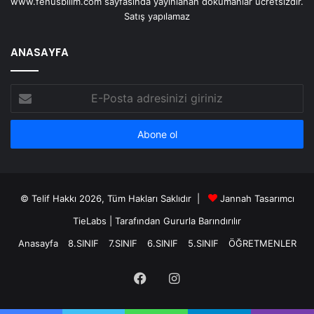
www.fenusbilim.com sayfasında yayınlanan dökümanlar ücretsizdir.
Satış yapılamaz
ANASAYFA
E-
Posta
adresinizi
giriniz
© Telif Hakkı 2026, Tüm Hakları Saklıdır |
Jannah Tasarımcı
TieLabs
| Tarafından Gururla Barındırılır
Anasayfa
8.SINIF
7.SINIF
6.SINIF
5.SINIF
ÖĞRETMENLER
Facebook
Instagram