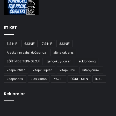
ETİKET
5.SINIF
6.SINIF
7.SINIF
8.SINIF
Alaska'nın vahşi doğasında
altınayaklanış
EĞİTİMDE TEKNOLOJİ
gençokuyucular
jacklondong
kitapalıntıları
kitapkulüpleri
kitapkurdu
kitapyorumu
kitapönerisi
klasikkitap
YAZILI
ÖĞRETMEN
İDARİ
Reklamlar