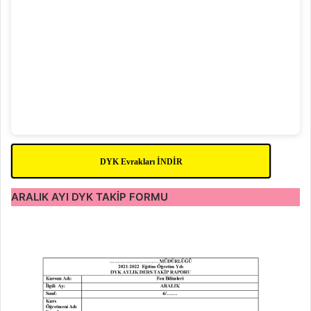
DYK Evrakları İNDİR
ARALIK AYI
DYK
TAKİP FORMU