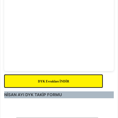
DYK Evrakları İNDİR
NİSAN AYI
DYK
TAKİP FORMU