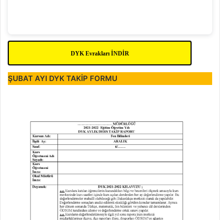
DYK Evrakları İNDİR
ŞUBAT AYI
DYK
TAKİP FORMU