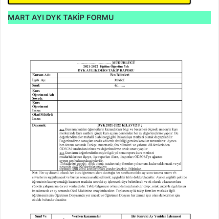
MART AYI
DYK
TAKİP FORMU