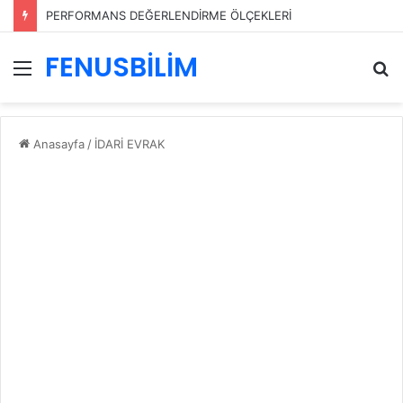
PERFORMANS DEĞERLENDİRME ÖLÇEKLERİ
FENUSBİLİM
Menü
A
y
...
Anasayfa
/
İDARİ EVRAK