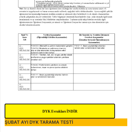
DYK Evrakları İNDİR
ŞUBAT AYI
DYK
TARAMA TESTİ