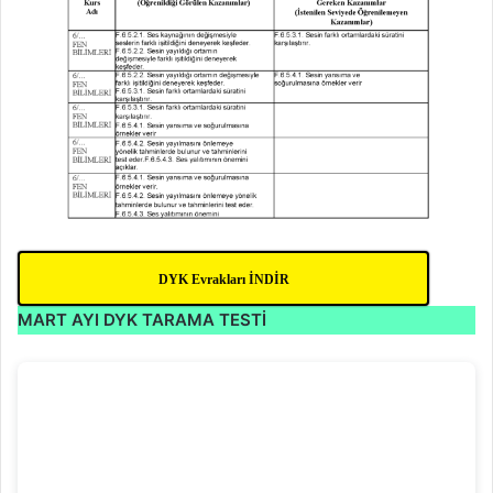
DYK Evrakları İNDİR
MART AYI
DYK
TARAMA TESTİ