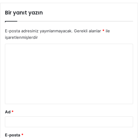
Bir yanıt yazın
E-posta adresiniz yayınlanmayacak.
Gerekli alanlar
*
ile
işaretlenmişlerdir
Y
o
r
u
m
*
Ad
*
E-posta
*