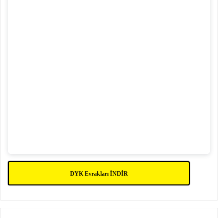
DYK Evrakları İNDİR