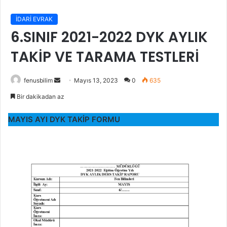
İDARİ EVRAK
6.SINIF 2021-2022 DYK AYLIK
TAKİP VE TARAMA TESTLERİ
Bir
fenusbilim
Mayıs 13, 2023
0
635
e-
Bir dakikadan az
posta
göndermek
MAYIS AYI
DYK
TAKİP FORMU