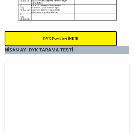
DYK Evrakları İNDİR
NİSAN AYI
DYK
TARAMA TESTİ