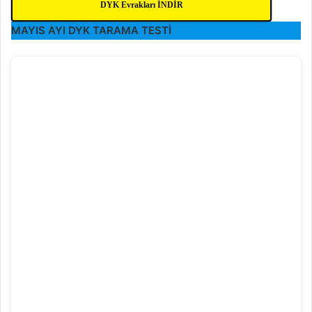
DYK Evrakları İNDİR
MAYIS AYI
DYK
TARAMA TESTİ