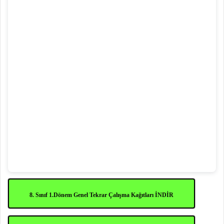
8. Sınıf 1.Dönem Genel Tekrar Çalışma Kağıtları İNDİR