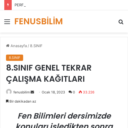
PERFORMANS DEĞERLENDİRME ÖLÇEKLERİ
FENUSBİLİM
Menü
A
y
...
Anasayfa
/
8.SINIF
8.SINIF
8.SINIF GENEL TEKRAR
ÇALIŞMA KAĞITLARI
Bir
fenusbilim
Ocak 18, 2023
0
33.226
e-
Bir dakikadan az
posta
göndermek
Fen Bilimleri dersimizde
konuları işledikten sonra