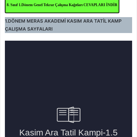
8. Sınıf 1.Dönem Genel Tekrar Çalışma Kağıtları CEVAPLARI İNDİR
1.DÖNEM MERAS AKADEMİ KASIM ARA TATİL KAMP
ÇALIŞMA SAYFALARI