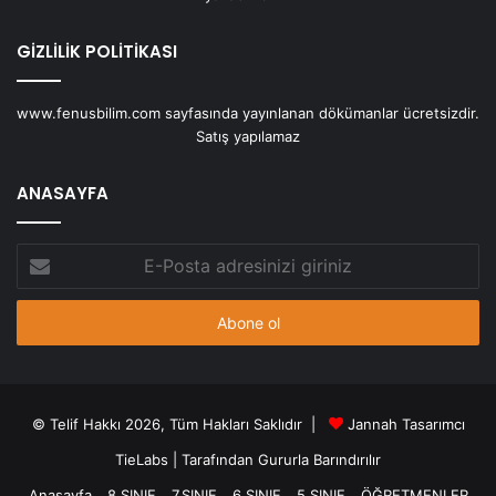
GİZLİLİK POLİTİKASI
www.fenusbilim.com sayfasında yayınlanan dökümanlar ücretsizdir.
Satış yapılamaz
ANASAYFA
E-
Posta
adresinizi
giriniz
© Telif Hakkı 2026, Tüm Hakları Saklıdır |
Jannah Tasarımcı
TieLabs
| Tarafından Gururla Barındırılır
Anasayfa
8.SINIF
7.SINIF
6.SINIF
5.SINIF
ÖĞRETMENLER