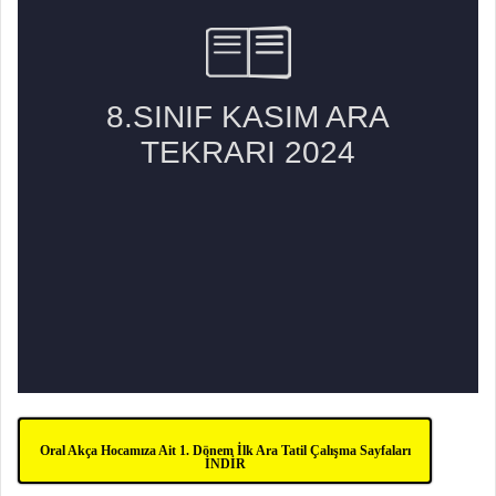
Oral Akça Hocamıza Ait 1. Dönem İlk Ara Tatil Çalışma Sayfaları
İNDİR