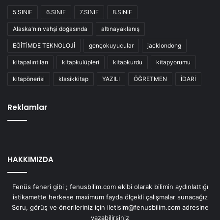
5.SINIF
6.SINIF
7.SINIF
8.SINIF
Alaska'nın vahşi doğasında
altınayaklanış
EĞİTİMDE TEKNOLOJİ
gençokuyucular
jacklondong
kitapalıntıları
kitapkulüpleri
kitapkurdu
kitapyorumu
kitapönerisi
klasikkitap
YAZILI
ÖĞRETMEN
İDARİ
Reklamlar
HAKKIMIZDA
Fenüs feneri gibi ; fenusbilim.com ekibi olarak bilimin aydınlattığı
istikamette herkese maximum fayda ölçekli çalışmalar sunacağız
Soru, görüş ve önerileriniz için iletisim@fenusbilim.com adresine
yazabilirsiniz