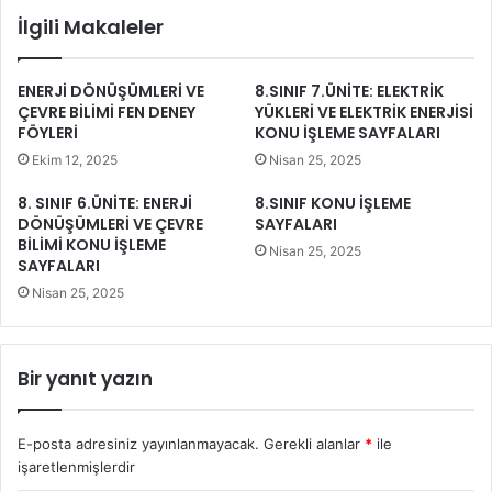
İlgili Makaleler
ENERJİ DÖNÜŞÜMLERİ VE
8.SINIF 7.ÜNİTE: ELEKTRİK
ÇEVRE BİLİMİ FEN DENEY
YÜKLERİ VE ELEKTRİK ENERJİSİ
FÖYLERİ
KONU İŞLEME SAYFALARI
Ekim 12, 2025
Nisan 25, 2025
8. SINIF 6.ÜNİTE: ENERJİ
8.SINIF KONU İŞLEME
DÖNÜŞÜMLERİ VE ÇEVRE
SAYFALARI
BİLİMİ KONU İŞLEME
Nisan 25, 2025
SAYFALARI
Nisan 25, 2025
Bir yanıt yazın
E-posta adresiniz yayınlanmayacak.
Gerekli alanlar
*
ile
işaretlenmişlerdir