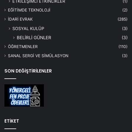
ETKİLEŞİMLİ ETKİNLİKLER
(1)
EĞİTİMDE TEKNOLOJİ
(2)
İDARİ EVRAK
(285)
SOSYAL KULÜP
(3)
BELİRLİ GÜNLER
(3)
ÖĞRETMENLER
(110)
SANAL SERGİ VE SİMÜLASYON
(3)
SON DEĞİŞTİRİLENLER
ETİKET