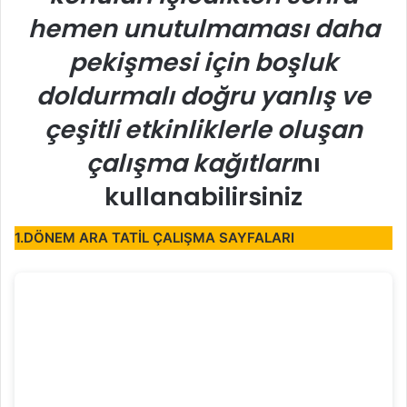
hemen unutulmaması daha
pekişmesi için boşluk
doldurmalı doğru yanlış ve
çeşitli etkinliklerle oluşan
çalışma kağıtları
nı
kullanabilirsiniz
1.DÖNEM ARA TATİL ÇALIŞMA SAYFALARI