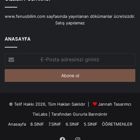
www.fenusbilim.com sayfasında yayınlanan dökümanlar ücretsizdir.
Satış yapılamaz
ANASAYFA
E-
Posta
adresinizi
giriniz
© Telif Hakkı 2026, Tüm Hakları Saklıdır |
Jannah Tasarımcı
TieLabs
| Tarafından Gururla Barındırılır
Anasayfa
8.SINIF
7.SINIF
6.SINIF
5.SINIF
ÖĞRETMENLER
Facebook
Instagram